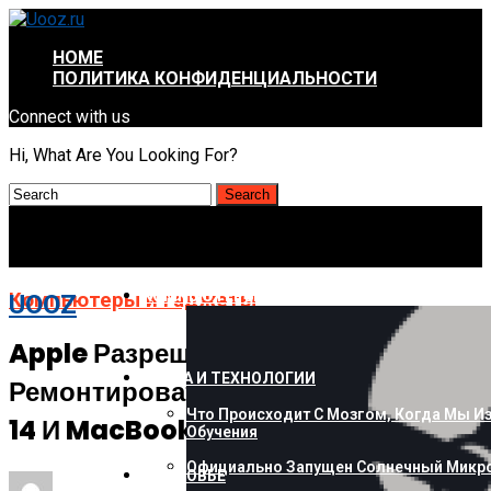
HOME
ПОЛИТИКА КОНФИДЕНЦИАЛЬНОСТИ
Connect with us
Hi, What Are You Looking For?
КОМПЬЮТЕРЫ И ГАДЖЕТЫ
Компьютеры и гаджеты
UOOZ
Apple Разрешила Самостоятельно
НАУКА И ТЕХНОЛОГИИ
Ремонтировать Смартфоны IPhone
Что Происходит С Мозгом, Когда Мы И
14 И MacBook С M2
Обучения
Официально Запущен Солнечный Микро
ЗДОРОВЬЕ