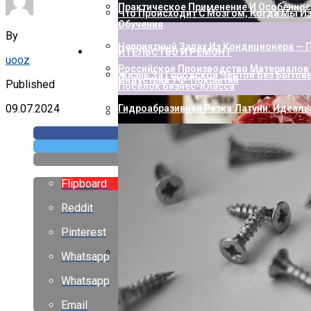
Практическое Применение И Особенност
Что Происходит С Мозгом, Когда Мы И
Обучения
By
Неприятный Запах Из Кондиционера — П
СТРОИТЕЛЬСТВО И РЕМОНТ
uooz
Российское Производство Материалов 
Жизнь За Городской Чертой Без Бытов
Индустрия УФ-Покрытий
Published
Посёлок Бизнес-Класса
09.07.2024
Гидроабразивная Резка Латуни: Идеаль
Как Пополнить Стим: Способы, Нюанс
Flipboard
Reddit
Pinterest
Whatsapp
Насколько Близки Латынь И Современн
Whatsapp
Лингвистическое Исследование
Email