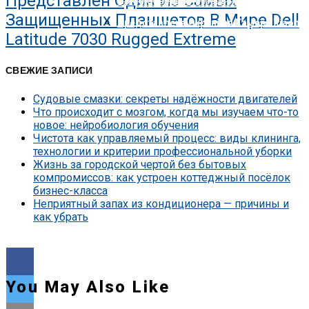
Представлен Один Из Самых
Nokia Совершила Первый В Мире Звон
Защищенных Планшетов В Мире Dell
Представлена Охранная Камера Xiaomi
Latitude 7030 Rugged Extreme
СВЕЖИЕ ЗАПИСИ
Судовые смазки: секреты надёжности двигателей
Что происходит с мозгом, когда мы изучаем что-то
новое: нейробиология обучения
Чистота как управляемый процесс: виды клининга,
технологии и критерии профессиональной уборки
Жизнь за городской чертой без бытовых
компромиссов: как устроен коттеджный посёлок
бизнес-класса
Неприятный запах из кондиционера — причины и
как убрать
You May Also Like