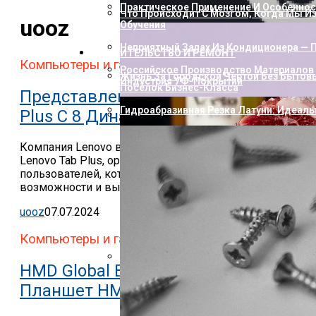
Практическое Применение И Особенност
Что Происходит С Мозгом, Когда Мы И
uooz
Обучения
Неприятный Запах Из Кондиционера — П
СТРОИТЕЛЬСТВО И РЕМОНТ
Компьютеры и гаджеты
Российское Производство Материалов 
Жизнь За Городской Чертой Без Бытов
Индустрия УФ-Покрытий
Посёлок Бизнес-Класса
Представлен Планшет Lenovo Tab
Гидроабразивная Резка Латуни: Идеаль
Plus С 8 Динамиками JBL
Как Пополнить Стим: Способы, Нюанс
Компания Lenovo выпустила новый планшет
Lenovo Tab Plus, ориентированный на
пользователей, которые ценят мультимедийные
возможности и высокое качество звука.
uooz
07.07.2024
Компьютеры и гаджеты
HMD Global Выпустит Небольшой
Насколько Близки Латынь И Современн
Планшет HMD Tab Lite
Лингвистическое Исследование