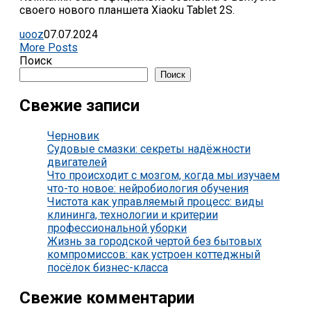
своего нового планшета Xiaoku Tablet 2S.
uooz
07.07.2024
More Posts
Поиск
Поиск
Свежие записи
Черновик
Судовые смазки: секреты надёжности
двигателей
Что происходит с мозгом, когда мы изучаем
что-то новое: нейробиология обучения
Чистота как управляемый процесс: виды
клининга, технологии и критерии
профессиональной уборки
Жизнь за городской чертой без бытовых
компромиссов: как устроен коттеджный
посёлок бизнес-класса
Свежие комментарии