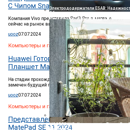
С Чипом Snapdragon 8s Gen 3
Электрододержатели ESAB: Надежност
Оборудования
Компания Vivo представила Pad3 Pro в марте, а
Представлен Двухэкранный Планшет Bl
сейчас на рынок вышла базовая модель Vivo Pad3.
uooz
07.07.2024
Компьютеры и гаджеты
Huawei Готовит К Выпуску
Планшет MatePad SE
На стадии прохождения сертификации был
замечен будущий планшет компании Huawei.
uooz
07.07.2024
Компьютеры и гаджеты
Представлен Планшет Huawei
WOODGRAND: Композитные Доски Для Т
MatePad SE 11 2024
Решение С Ресурсом На Десятилетия