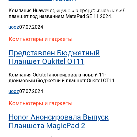
Nokia Совершила Первый В Мире Звон
Представлена Охранная Камера Xiaomi
Компания Huawei официально представила новый
планшет под названием MatePad SE 11 2024.
uooz
07.07.2024
Компьютеры и гаджеты
Представлен Бюджетный
Планшет Oukitel OT11
Компания Oukitel анонсировала новый 11-
дюймовый бюджетный планшет Oukitel OT11.
uooz
07.07.2024
Компьютеры и гаджеты
Honor Анонсировала Выпуск
Планшета MagicPad 2