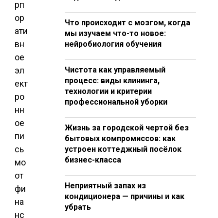
рп
ор
Что происходит с мозгом, когда
ати
мы изучаем что-то новое:
вн
нейробиология обучения
ое
эл
Чистота как управляемый
процесс: виды клининга,
ект
технологии и критерии
ро
профессиональной уборки
нн
ое
Жизнь за городской чертой без
пи
бытовых компромиссов: как
сь
устроен коттеджный посёлок
бизнес-класса
мо
от
Неприятный запах из
фи
кондиционера — причины и как
на
убрать
нс