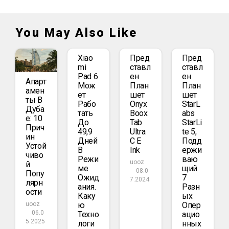
You May Also Like
Xiao
Пред
Пред
Mi
Ставл
Ставл
Pad 6
Ен
Ен
Апарт
Мож
План
План
Амен
Ет
Шет
Шет
Ты В
Рабо
Onyx
StarL
Дуба
Тать
Boox
Abs
Е: 10
До
Tab
StarLi
Прич
49,9
Ultra
Te 5,
Ин
Дней
C E
Подд
Устой
В
Ink
Ержи
Чиво
Режи
Ваю
uooz
Й
Ме
Щий
08.0
Попу
Ожид
7
7.2024
Лярн
Ания.
Разн
Ости
Каку
Ых
Ю
Опер
uooz
06.0
Техно
Ацио
5.2025
Логи
Нных