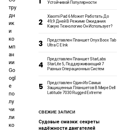
Устойчивой Популярности
тру
дн
Xiaomi Pad 6 Может Работать До
49,9 Дней В Режиме Ожидания.
ик
Какую Технологию Он Использует?
и
ко
Представлен Планшет Onyx Boox Tab
Ultra C E Ink
мп
ан
Представлен Планшет StarLabs
ии
StarLite 5, Поддерживающий 7
Разных Операционных Систем
Go
ogl
Представлен Один Из Самых
e
Защищенных Планшетов В Мире Dell
Latitude 7030 Rugged Extreme
по
лу
чи
СВЕЖИЕ ЗАПИСИ
ли
Судовые смазки: секреты
ко
надёжности двигателей