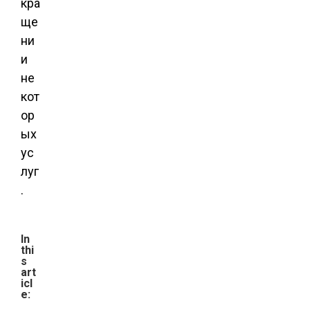
кра
ще
ни
и
не
кот
ор
ых
ус
луг
.
In
thi
s
art
icl
e: