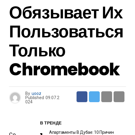
Обязывает Их
Пользоваться
Только
Chromebook
By
uooz
Published
09.07.2
024
В ТРЕНДЕ
Апартаменты В Дубае: 10 Причин
Со