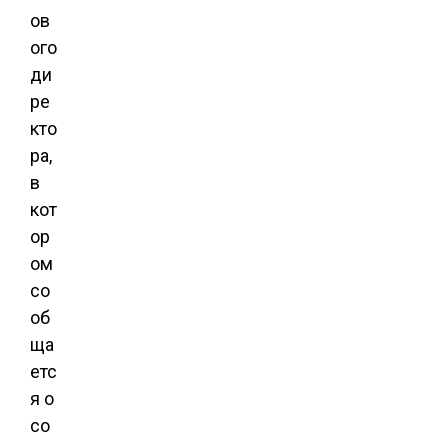
ов
ого
ди
ре
кто
ра,
в
кот
ор
ом
со
об
ща
етс
я о
со