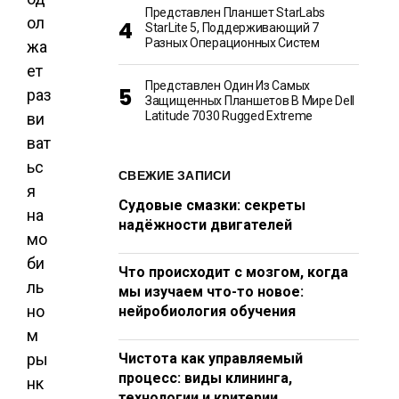
Т
Представлен Планшет StarLabs
ол
StarLite 5, Поддерживающий 7
Разных Операционных Систем
жа
ет
Представлен Один Из Самых
раз
Защищенных Планшетов В Мире Dell
Latitude 7030 Rugged Extreme
ви
ват
ьс
СВЕЖИЕ ЗАПИСИ
я
Судовые смазки: секреты
на
надёжности двигателей
мо
би
Что происходит с мозгом, когда
ль
мы изучаем что-то новое:
но
нейробиология обучения
м
ры
Чистота как управляемый
процесс: виды клининга,
нк
технологии и критерии