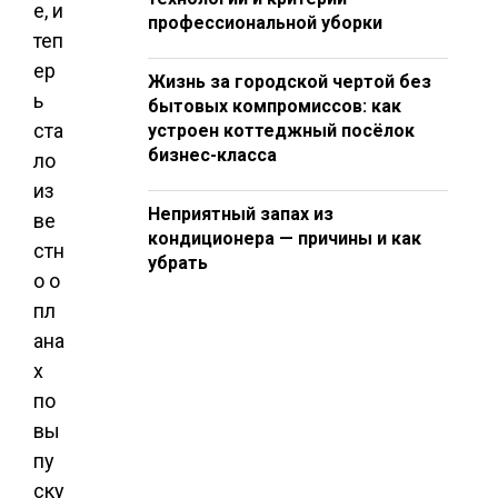
е, и
профессиональной уборки
теп
ер
Жизнь за городской чертой без
ь
бытовых компромиссов: как
ста
устроен коттеджный посёлок
бизнес-класса
ло
из
Неприятный запах из
ве
кондиционера — причины и как
стн
убрать
о о
пл
ана
х
по
вы
пу
ску