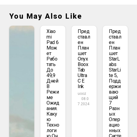
You May Also Like
Xiao
Пред
Пред
Mi
Ставл
Ставл
Pad 6
Ен
Ен
Мож
План
План
Ет
Шет
Шет
Рабо
Onyx
StarL
Тать
Boox
Abs
До
Tab
StarLi
49,9
Ultra
Te 5,
Дней
C E
Подд
В
Ink
Ержи
Режи
Ваю
uooz
Ме
Щий
08.0
Ожид
7
7.2024
Ания.
Разн
Каку
Ых
Ю
Опер
Техно
Ацио
Логи
Нных
Ю Он
Систе