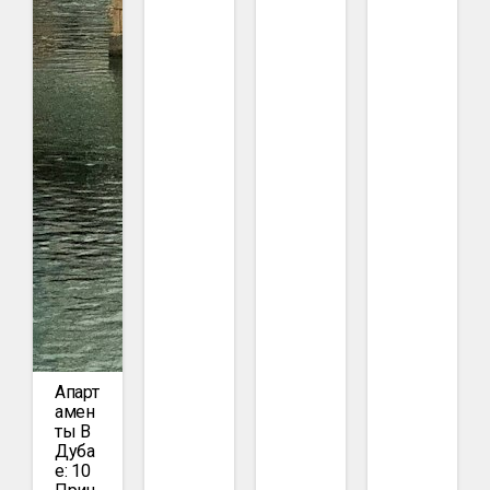
Апарт
Амен
Ты В
Дуба
Е: 10