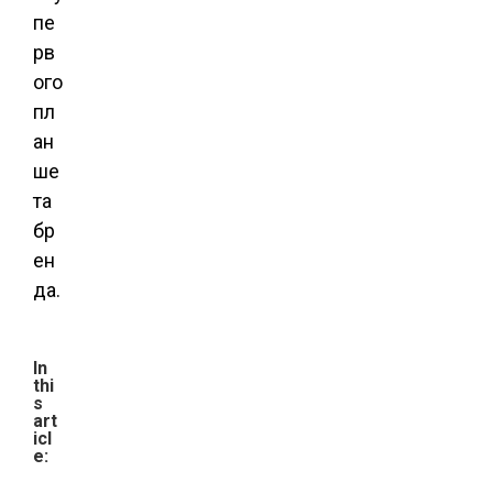
пе
рв
ого
пл
ан
ше
та
бр
ен
да.
In
thi
s
art
icl
e: