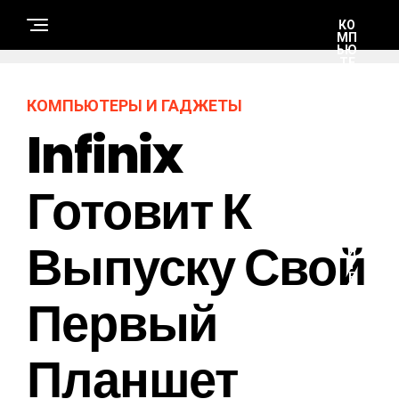
КО
МП
ЬЮ
ТЕ
РЫ
И
ГА
КОМПЬЮТЕРЫ И ГАДЖЕТЫ
Д
ЖЕ
Infinix
ТЫ
Готовит К
Н
А
У
К
Выпуску Свой
А
И
Т
Е
Х
Первый
Н
О
Л
О
Планшет
Г
И
И