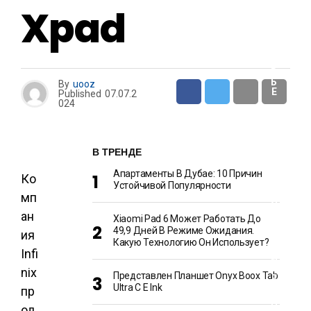
Xpad
З
Д
О
Р
О
В
Ь
By
uooz
Е
Published
07.07.2
024
С
Т
В ТРЕНДЕ
Р
О
И
Апартаменты В Дубае: 10 Причин
Ко
Т
Устойчивой Популярности
Е
мп
Л
Ь
ан
Xiaomi Pad 6 Может Работать До
С
Т
49,9 Дней В Режиме Ожидания.
ия
В
Какую Технологию Он Использует?
О
Infi
И
Р
nix
Представлен Планшет Onyx Boox Tab
Е
Ultra C E Ink
М
пр
О
Н
од