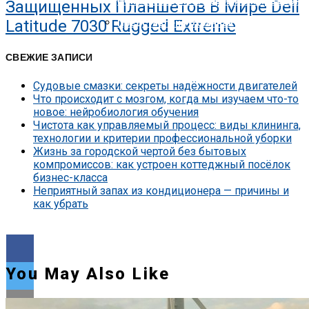
Nokia Совершила Первый В Мире Звон
Защищенных Планшетов В Мире Dell
Latitude 7030 Rugged Extreme
Представлена Охранная Камера Xiaomi
СВЕЖИЕ ЗАПИСИ
Судовые смазки: секреты надёжности двигателей
Что происходит с мозгом, когда мы изучаем что-то
новое: нейробиология обучения
Чистота как управляемый процесс: виды клининга,
технологии и критерии профессиональной уборки
Жизнь за городской чертой без бытовых
компромиссов: как устроен коттеджный посёлок
бизнес-класса
Неприятный запах из кондиционера — причины и
как убрать
You May Also Like