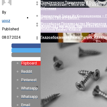
Практическое Применение И Особенност
Что Происходит С Мозгом, Когда Мы И
Обучения
By
Неприятный Запах Из Кондиционера — П
СТРОИТЕЛЬСТВО И РЕМОНТ
uooz
Российское Производство Материалов 
Жизнь За Городской Чертой Без Бытов
Индустрия УФ-Покрытий
Published
Посёлок Бизнес-Класса
08.07.2024
Гидроабразивная Резка Латуни: Идеаль
Как Пополнить Стим: Способы, Нюанс
Flipboard
Reddit
Pinterest
Whatsapp
Насколько Близки Латынь И Современн
Whatsapp
Лингвистическое Исследование
Email