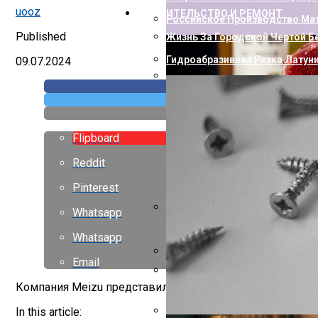
uooz
СТРОИТЕЛЬСТВО И РЕМОНТ
Российское Производство Мат
Published
Жизнь За Городской Чертой Б
Гидроабразивная Резка Латун
09.07.2024
Как Пополнить Стим: Способ
Flipboard
Reddit
Pinterest
Whatsapp
Насколько Близки Латынь И 
Whatsapp
Email
Горизонтальный Гидравличес
Компания Meizu представила уникальный аудиопродукт,
Европейские Страны С Самой 
In this article: