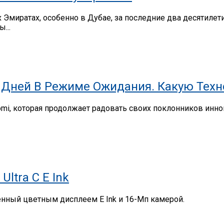
миратах, особенно в Дубае, за последние два десятилет
...
,9 Дней В Режиме Ожидания. Какую Тех
omi, которая продолжает радовать своих поклонников ин
ltra C E Ink
щенный цветным дисплеем E Ink и 16-Мп камерой.