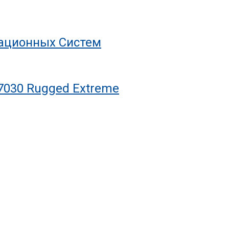
рационных Систем
7030 Rugged Extreme
С Ресурсом На Десятилетия