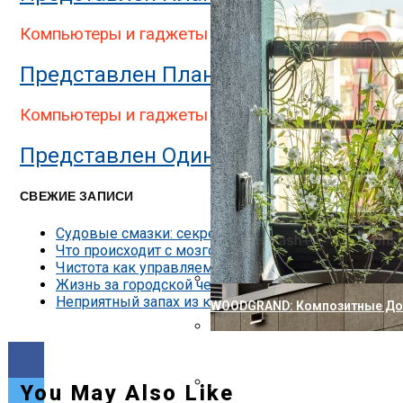
Представлен Двухэкранный П
Компьютеры и гаджеты
Представлен Планшет StarLabs Star
Компьютеры и гаджеты
Представлен Один Из Самых Защищен
СВЕЖИЕ ЗАПИСИ
Судовые смазки: секреты надёжности двигателей
Что происходит с мозгом, когда мы изучаем что-т
Чистота как управляемый процесс: виды клининга
Жизнь за городской чертой без бытовых компроми
Неприятный запах из кондиционера — причины и к
WOODGRAND: Композитные Доск
Nokia Совершила Первый В М
Представлена Охранная Каме
You May Also Like