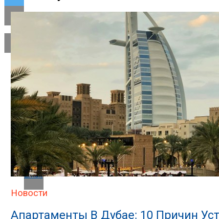
Flipboard
Reddit
Pinterest
Whatsapp
Whatsapp
Email
Новости
Апартаменты В Дубае: 10 Причин Ус