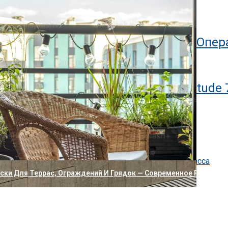
ланшет Bluegen OKPad
Lite 5, Поддерживающий 7 Разных Опе
ных Планшетов В Мире Dell Latitude 
о новое: нейробиология обучения
, технологии и критерии профессиональной уборки
ссов: как устроен коттеджный посёлок бизнес-класса
ак убрать
и Для Террас, Ограждений И Грядок — Современное Решение 
ире Звонок С Трехмерным Эффектом
ра Xiaomi С Двумя Отдельными Объективами