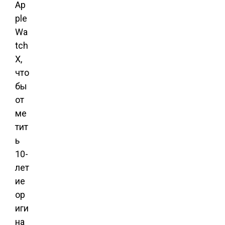
Ap
ple
Wa
tch
X,
что
бы
от
ме
тит
ь
10-
лет
ие
ор
иги
на