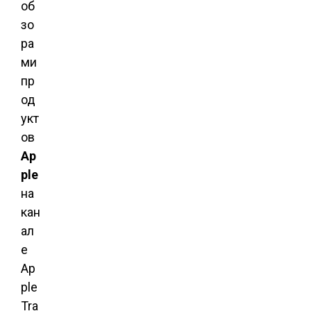
об
зо
ра
ми
пр
од
укт
ов
Ap
ple
на
кан
ал
е
Ap
ple
Tra