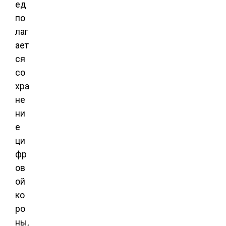
ед
по
лаг
ает
ся
со
хра
не
ни
е
ци
фр
ов
ой
ко
ро
ны,