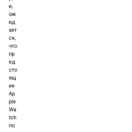
и,
ож
ид
ает
ся,
что
пр
ед
сто
ящ
ие
Ap
ple
Wa
tch
по