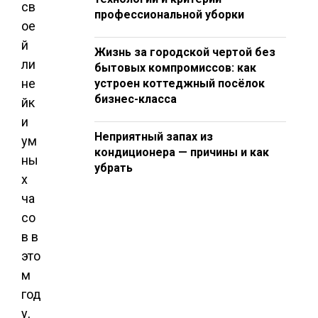
св
профессиональной уборки
ое
й
Жизнь за городской чертой без
ли
бытовых компромиссов: как
не
устроен коттеджный посёлок
бизнес-класса
йк
и
Неприятный запах из
ум
кондиционера — причины и как
ны
убрать
х
ча
со
в в
это
м
год
у,