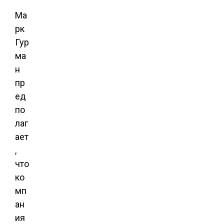
Ма
рк
Гур
ма
н
пр
ед
по
лаг
ает
,
что
ко
мп
ан
ия