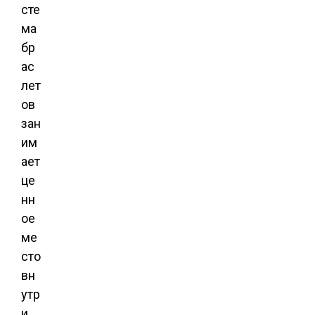
сте
ма
бр
ас
лет
ов
зан
им
ает
це
нн
ое
ме
сто
вн
утр
и