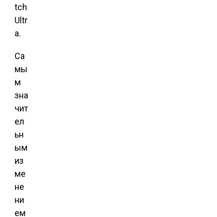
tch
Ultr
a.
Са
мы
м
зна
чит
ел
ьн
ым
из
ме
не
ни
ем