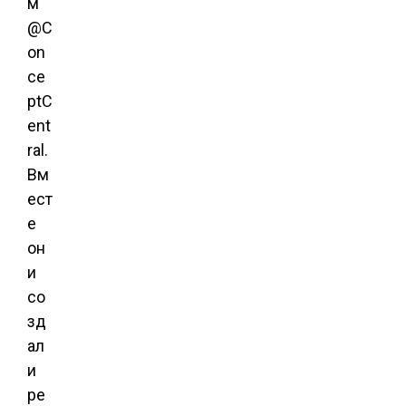
м
@C
on
ce
ptC
ent
ral.
Вм
ест
е
он
и
со
зд
ал
и
ре