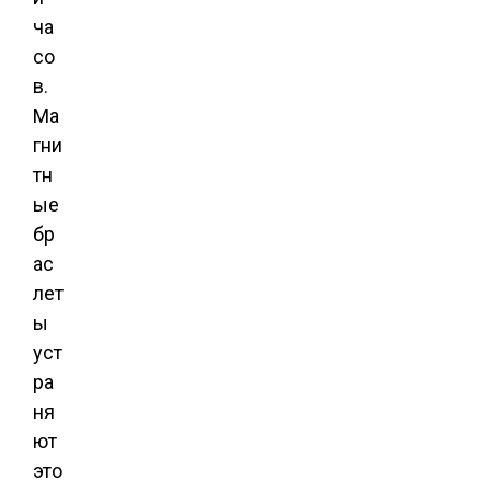
ча
со
в.
Ма
гни
тн
ые
бр
ас
лет
ы
уст
ра
ня
ют
это