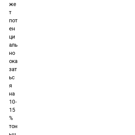
же
т
пот
ен
ци
аль
но
ока
зат
ьс
я
на
10-
15
%
тон
ьш