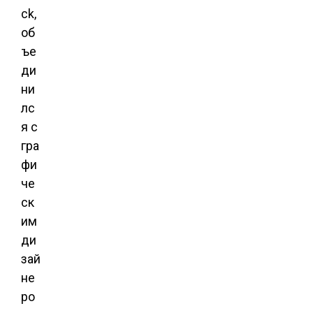
ck,
об
ъе
ди
ни
лс
я с
гра
фи
че
ск
им
ди
зай
не
ро