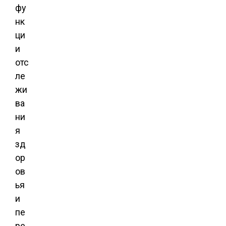
фу
нк
ци
и
отс
ле
жи
ва
ни
я
зд
ор
ов
ья
и
пе
ре