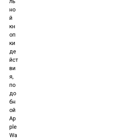
ль
но
й
кн
оп
ки
де
йст
ви
я,
по
до
бн
ой
Ap
ple
Wa