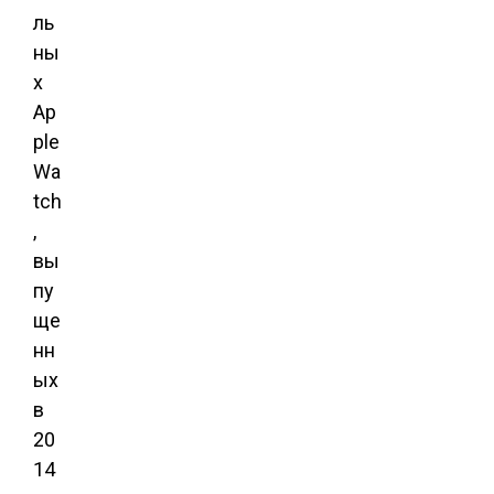
ль
ны
х
Ap
ple
Wa
tch
,
вы
пу
ще
нн
ых
в
20
14