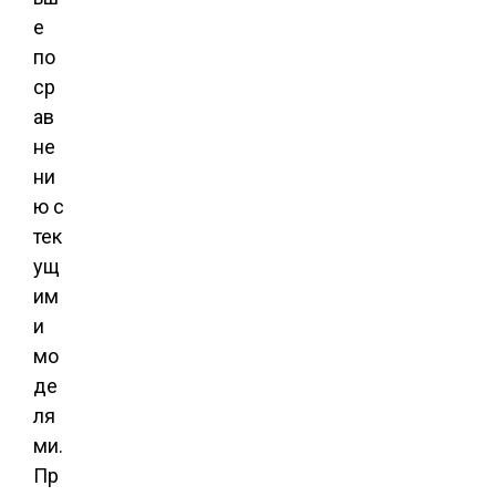
е
по
ср
ав
не
ни
ю с
тек
ущ
им
и
мо
де
ля
ми.
Пр