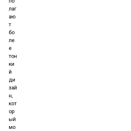
по
лаг
аю
т
бо
ле
е
тон
ки
й
ди
зай
н,
кот
ор
ый
мо