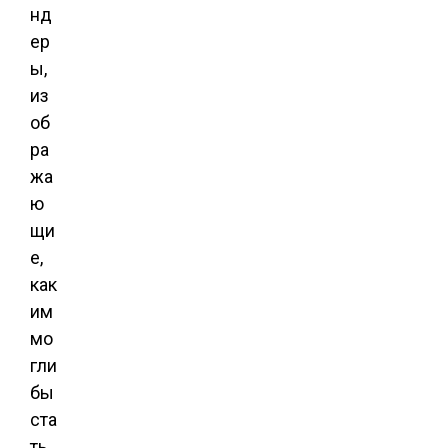
нд
ер
ы,
из
об
ра
жа
ю
щи
е,
как
им
мо
гли
бы
ста
ть