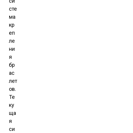
си
сте
ма
кр
еп
ле
ни
я
бр
ас
лет
ов.
Те
ку
ща
я
си