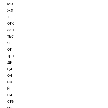
мо
же
т
отк
аза
тьс
я
от
тра
ди
ци
он
но
й
си
сте
мы