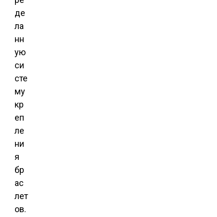
де
ла
нн
ую
си
сте
му
кр
еп
ле
ни
я
бр
ас
лет
ов.