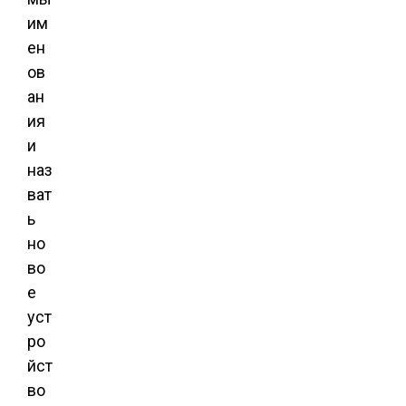
им
ен
ов
ан
ия
и
наз
ват
ь
но
во
е
уст
ро
йст
во