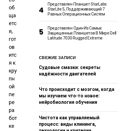
Представлен Планшет StarLabs
об
StarLite 5, Поддерживающий 7
Разных Операционных Систем
ща
етс
Представлен Один Из Самых
я,
Защищенных Планшетов В Мире Dell
Latitude 7030 Rugged Extreme
гот
ов
итс
СВЕЖИЕ ЗАПИСИ
я к
Судовые смазки: секреты
кру
надёжности двигателей
пн
ой
Что происходит с мозгом, когда
пе
мы изучаем что-то новое:
ре
нейробиология обучения
ра
бот
Чистота как управляемый
процесс: виды клининга,
ке
технологии и критерии