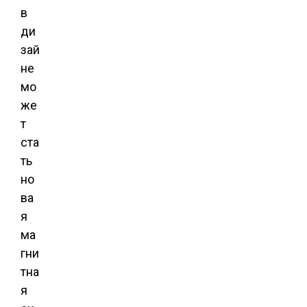
в
ди
зай
не
мо
же
т
ста
ть
но
ва
я
ма
гни
тна
я