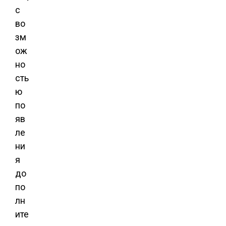
с
во
зм
ож
но
сть
ю
по
яв
ле
ни
я
до
по
лн
ите