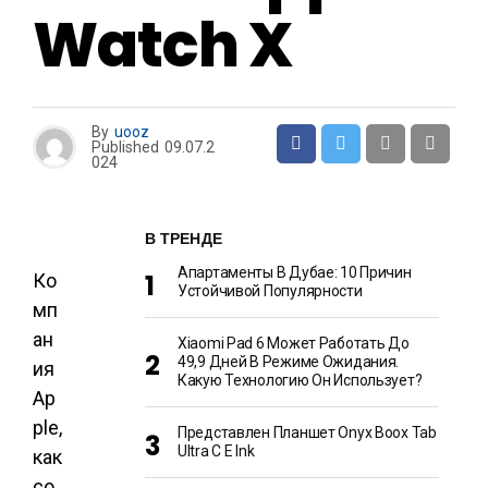
Watch X
By
uooz
Published
09.07.2
024
В ТРЕНДЕ
Апартаменты В Дубае: 10 Причин
Ко
Устойчивой Популярности
мп
ан
Xiaomi Pad 6 Может Работать До
49,9 Дней В Режиме Ожидания.
ия
Какую Технологию Он Использует?
Ap
ple,
Представлен Планшет Onyx Boox Tab
Ultra C E Ink
как
со