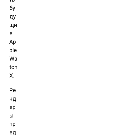
бу
ду
щи
е
Ap
ple
Wa
tch
X.
Ре
нд
ер
ы
пр
ед