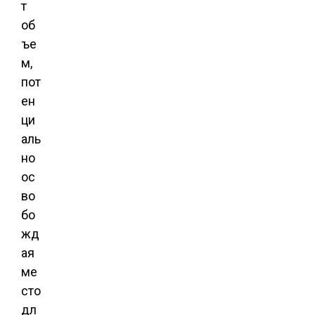
т
об
ъе
м,
пот
ен
ци
аль
но
ос
во
бо
жд
ая
ме
сто
дл