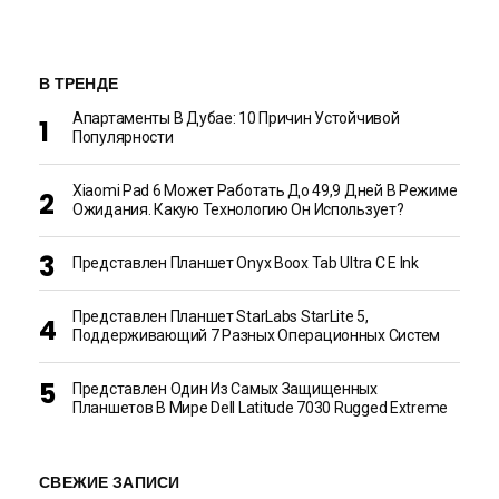
В ТРЕНДЕ
Апартаменты В Дубае: 10 Причин Устойчивой
Популярности
Xiaomi Pad 6 Может Работать До 49,9 Дней В Режиме
Ожидания. Какую Технологию Он Использует?
Представлен Планшет Onyx Boox Tab Ultra C E Ink
Представлен Планшет StarLabs StarLite 5,
Поддерживающий 7 Разных Операционных Систем
Представлен Один Из Самых Защищенных
Планшетов В Мире Dell Latitude 7030 Rugged Extreme
СВЕЖИЕ ЗАПИСИ