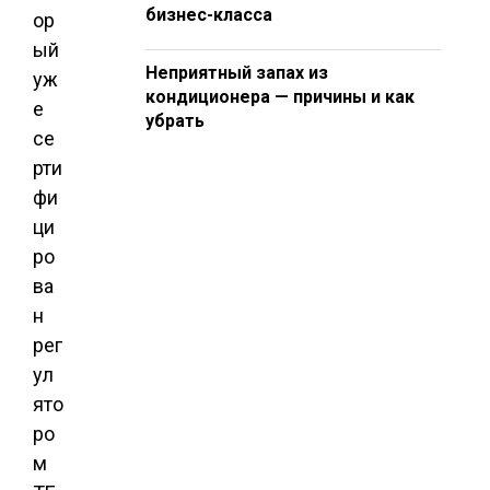
бизнес-класса
ор
ый
Неприятный запах из
уж
кондиционера — причины и как
е
убрать
се
рти
фи
ци
ро
ва
н
рег
ул
ято
ро
м