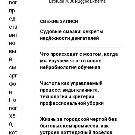
Latitude 7030 Rugged Extreme
nor
пр
ед
СВЕЖИЕ ЗАПИСИ
ста
Судовые смазки: секреты
вит
надёжности двигателей
но
вы
Что происходит с мозгом, когда
й
мы изучаем что-то новое:
см
нейробиология обучения
арт
фо
Чистота как управляемый
процесс: виды клининга,
н
технологии и критерии
Ho
профессиональной уборки
nor
X5
Жизнь за городской чертой без
0,
бытовых компромиссов: как
кот
устроен коттеджный посёлок