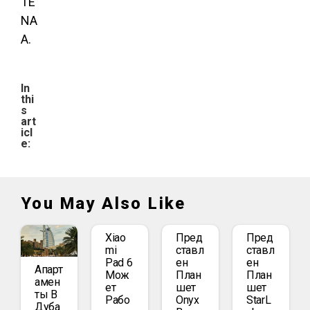
TE
NA
A.
In
thi
s
art
icl
e:
You May Also Like
Xiao
Пред
Пред
Mi
Ставл
Ставл
Pad 6
Ен
Ен
Апарт
Мож
План
План
Амен
Ет
Шет
Шет
Ты В
Рабо
Onyx
StarL
Дуба