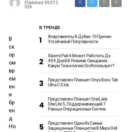
Published
09.07.2
024
В ТРЕНДЕ
Апартаменты В Дубае: 10 Причин
В
Устойчивой Популярности
ск
ор
Xiaomi Pad 6 Может Работать До
49,9 Дней В Режиме Ожидания.
ом
Какую Технологию Он Использует?
вр
ем
Представлен Планшет Onyx Boox Tab
Ultra C E Ink
ен
и
Представлен Планшет StarLabs
бр
StarLite 5, Поддерживающий 7
Разных Операционных Систем
ен
д
Представлен Один Из Самых
Ho
Защищенных Планшетов В Мире Dell