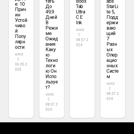
Тать
Boox
Abs
Е: 10
До
Tab
StarLi
Прич
49,9
Ultra
Te 5,
Ин
Дней
C E
Подд
Устой
В
Ink
Ержи
Чиво
Режи
Ваю
uooz
Й
Ме
Щий
Попу
Ожид
7
08.07.2
Лярн
Ания.
Разн
024
Ости
Каку
Ых
Ю
Опер
uooz
Техно
Ацио
06.05.2
Логи
Нных
025
Ю Он
Систе
Испо
М
Льзуе
uooz
Т?
08.07.2
uooz
024
08.07.2
024