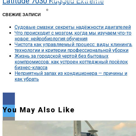
Latitude 7030 Rugged Extreme
Nokia Совершила Первый В Мире Звон
Представлена Охранная Камера Xiaomi
СВЕЖИЕ ЗАПИСИ
Судовые смазки: секреты надёжности двигателей
Что происходит с мозгом, когда мы изучаем что-то
новое: нейробиология обучения
Чистота как управляемый процесс: виды клининга,
технологии и критерии профессиональной уборки
Жизнь за городской чертой без бытовых
компромиссов: как устроен коттеджный посёлок
бизнес-класса
Неприятный запах из кондиционера — причины и
как убрать
You May Also Like