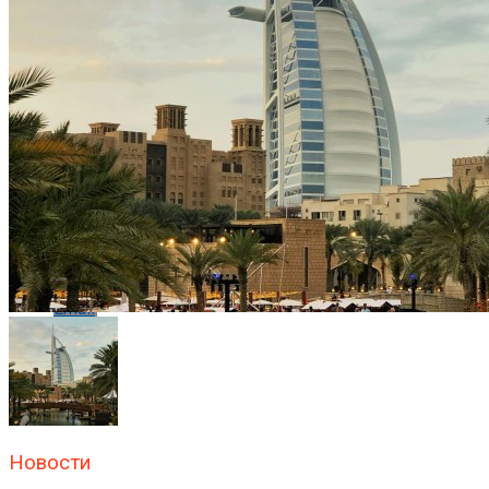
Flipboard
Reddit
Pinterest
Whatsapp
Whatsapp
Email
Новости