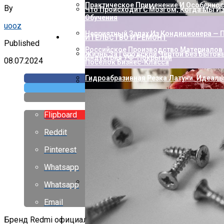
Практическое Применение И Особенност
By
Что Происходит С Мозгом, Когда Мы И
Обучения
uooz
Неприятный Запах Из Кондиционера — П
СТРОИТЕЛЬСТВО И РЕМОНТ
Published
Российское Производство Материалов 
Жизнь За Городской Чертой Без Бытов
Индустрия УФ-Покрытий
08.07.2024
Посёлок Бизнес-Класса
Гидроабразивная Резка Латуни: Идеаль
Как Пополнить Стим: Способы, Нюанс
Flipboard
Reddit
Pinterest
Whatsapp
Whatsapp
Насколько Близки Латынь И Современн
Email
Лингвистическое Исследование
Бренд Redmi официально представил на