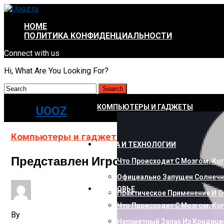
HOME
ПОЛИТИКА КОНФИДЕНЦИАЛЬНОСТИ
Connect with us
Hi, What Are You Looking For?
КОМПЬЮТЕРЫ И ГАДЖЕТЫ
UOOZ
Компьютеры и гаджеты
НАУКА И ТЕХНОЛОГИИ
Представлен Игровой Монитор A
Что Происходит С Мозгом, Ко
Официально Запущен Солнечн
ЗДОРОВЬЕ
Практическое Применение И О
Что Происходит С Мозгом, Ко
By
Неприятный Запах Из Кондици