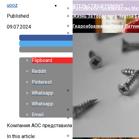
uooz
СТРОИТЕЛЬСТВО И РЕМОНТ
Российское Производство Мат
Published
Жизнь За Городской Чертой Б
Гидроабразивная Резка Латун
09.07.2024
Как Пополнить Стим: Способ
Flipboard
Reddit
Pinterest
Whatsapp
Насколько Близки Латынь И 
Whatsapp
Email
Горизонтальный Гидравличес
Компания AOC представила новый игровой монитор на 
Европейские Страны С Самой 
In this article: