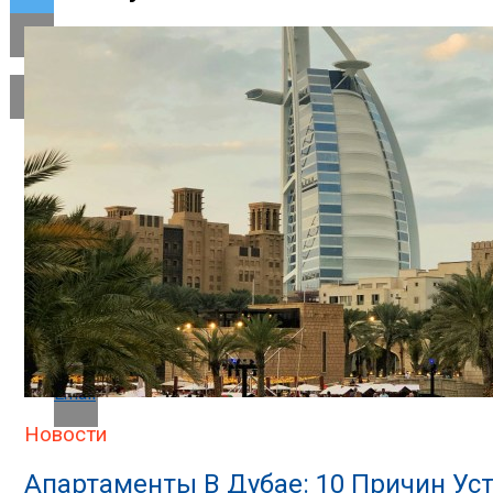
Flipboard
Reddit
Pinterest
Whatsapp
Whatsapp
Email
Новости
Апартаменты В Дубае: 10 Причин Ус