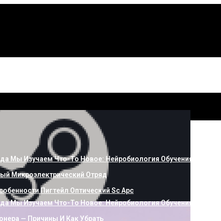
OC CU34G3X
гда Мы Изучаем Что-То Новое: Нейробиология Обучения
ый Микроэлектрический Отряд
собенности Пигтейл Оптический Sc Apc
гда Мы Изучаем Что-То Новое: Нейробиология Обучения
онера — Причины И Как Убрать