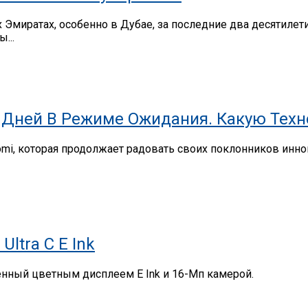
миратах, особенно в Дубае, за последние два десятилет
...
,9 Дней В Режиме Ожидания. Какую Тех
omi, которая продолжает радовать своих поклонников ин
ltra C E Ink
щенный цветным дисплеем E Ink и 16-Мп камерой.