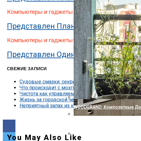
Представлен Двухэкранный П
Компьютеры и гаджеты
Представлен Планшет StarLabs Star
Компьютеры и гаджеты
Представлен Один Из Самых Защищен
СВЕЖИЕ ЗАПИСИ
Судовые смазки: секреты надёжности двигателей
Что происходит с мозгом, когда мы изучаем что-т
Чистота как управляемый процесс: виды клининга
Жизнь за городской чертой без бытовых компроми
Неприятный запах из кондиционера — причины и к
WOODGRAND: Композитные Доск
Nokia Совершила Первый В М
Представлена Охранная Каме
You May Also Like