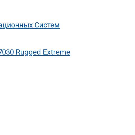
рационных Систем
7030 Rugged Extreme
С Ресурсом На Десятилетия