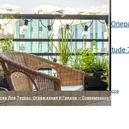
ланшет Bluegen OKPad
Lite 5, Поддерживающий 7 Разных Опе
ных Планшетов В Мире Dell Latitude 
о новое: нейробиология обучения
, технологии и критерии профессиональной уборки
ссов: как устроен коттеджный посёлок бизнес-класса
ак убрать
и Для Террас, Ограждений И Грядок — Современное Решение 
ире Звонок С Трехмерным Эффектом
ра Xiaomi С Двумя Отдельными Объективами