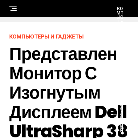
КО
МП
ЬЮ
ТЕ
РЫ
И
ГА
КОМПЬЮТЕРЫ И ГАДЖЕТЫ
Д
ЖЕ
Представлен
ТЫ
Монитор С
Н
А
У
К
Изогнутым
А
И
Т
Е
Х
Дисплеем Dell
Н
О
Л
О
UltraSharp 38
Г
И
И