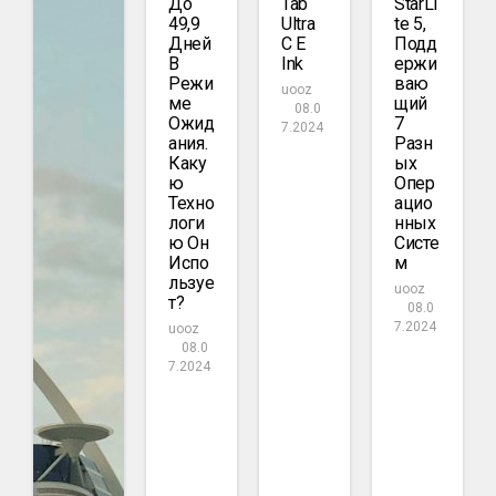
До
Tab
StarLi
49,9
Ultra
Te 5,
Дней
C E
Подд
В
Ink
Ержи
Режи
Ваю
uooz
Ме
Щий
08.0
Ожид
7
7.2024
Ания.
Разн
Каку
Ых
Ю
Опер
Техно
Ацио
Логи
Нных
Ю Он
Систе
Испо
М
Льзуе
uooz
Т?
08.0
7.2024
uooz
08.0
7.2024