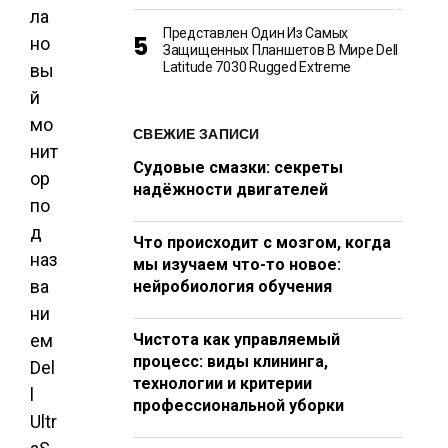
Т
ла
Представлен Один Из Самых
но
Защищенных Планшетов В Мире Dell
Latitude 7030 Rugged Extreme
вы
й
мо
СВЕЖИЕ ЗАПИСИ
нит
Судовые смазки: секреты
ор
надёжности двигателей
по
д
Что происходит с мозгом, когда
наз
мы изучаем что-то новое:
ва
нейробиология обучения
ни
ем
Чистота как управляемый
процесс: виды клининга,
Del
технологии и критерии
l
профессиональной уборки
Ultr