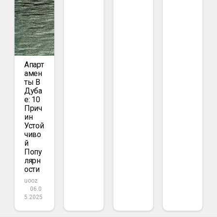
Апарт
Амен
Ты В
Дуба
Е: 10
Прич
Ин
Устой
Чиво
Й
Попу
Лярн
Ости
uooz
06.0
5.2025