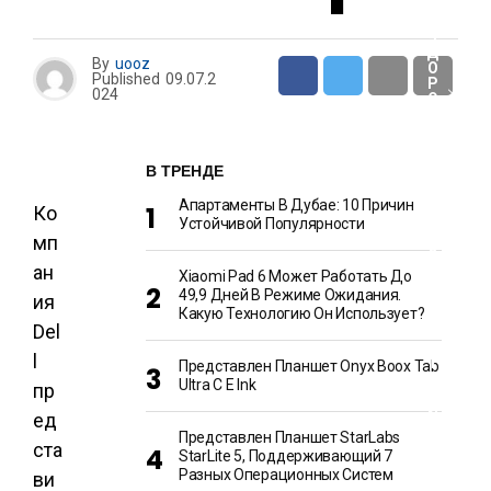
З
Д
By
uooz
О
Published
09.07.2
Р
024
О
В
Ь
Е
В ТРЕНДЕ
Апартаменты В Дубае: 10 Причин
С
Ко
Устойчивой Популярности
Т
мп
Р
О
ан
И
Xiaomi Pad 6 Может Работать До
Т
49,9 Дней В Режиме Ожидания.
ия
Е
Какую Технологию Он Использует?
Л
Del
Ь
С
l
Т
Представлен Планшет Onyx Boox Tab
В
Ultra C E Ink
пр
О
И
ед
Р
Представлен Планшет StarLabs
Е
ста
М
StarLite 5, Поддерживающий 7
О
Разных Операционных Систем
ви
Н