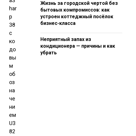
aS
Жизнь за городской чертой без
har
бытовых компромиссов: как
p
устроен коттеджный посёлок
бизнес-класса
38
с
Неприятный запах из
ко
кондиционера — причины и как
до
убрать
вы
м
об
оз
на
че
ни
ем
U3
82