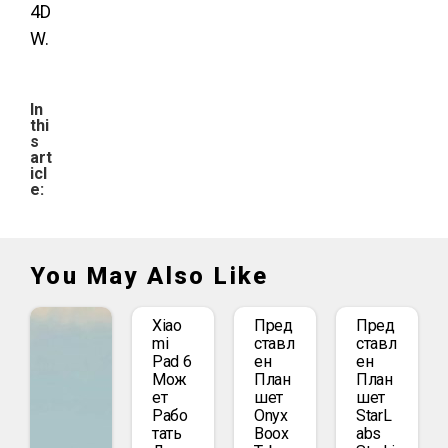
4D
W.
In
thi
s
art
icl
e:
You May Also Like
Xiao
Пред
Пред
Mi
Ставл
Ставл
Pad 6
Ен
Ен
Мож
План
План
Ет
Шет
Шет
Рабо
Onyx
StarL
Тать
Boox
Abs