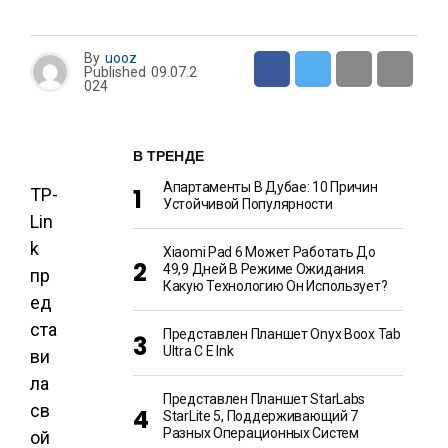
By
uooz
Published
09.07.2
024
В ТРЕНДЕ
Апартаменты В Дубае: 10 Причин
TP-
Устойчивой Популярности
Lin
k
Xiaomi Pad 6 Может Работать До
49,9 Дней В Режиме Ожидания.
пр
Какую Технологию Он Использует?
ед
ста
Представлен Планшет Onyx Boox Tab
Ultra C E Ink
ви
ла
Представлен Планшет StarLabs
св
StarLite 5, Поддерживающий 7
Разных Операционных Систем
ой