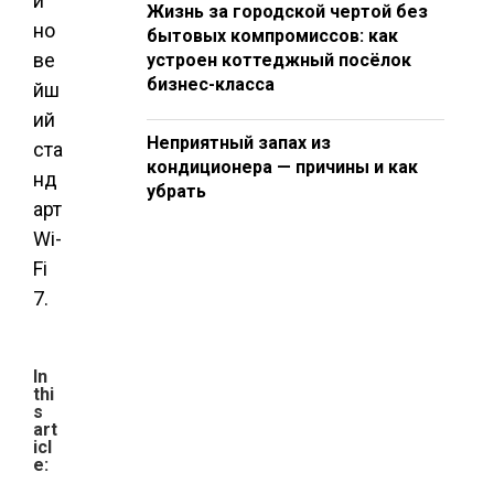
й
Жизнь за городской чертой без
но
бытовых компромиссов: как
ве
устроен коттеджный посёлок
бизнес-класса
йш
ий
Неприятный запах из
ста
кондиционера — причины и как
нд
убрать
арт
Wi-
Fi
7.
In
thi
s
art
icl
e: