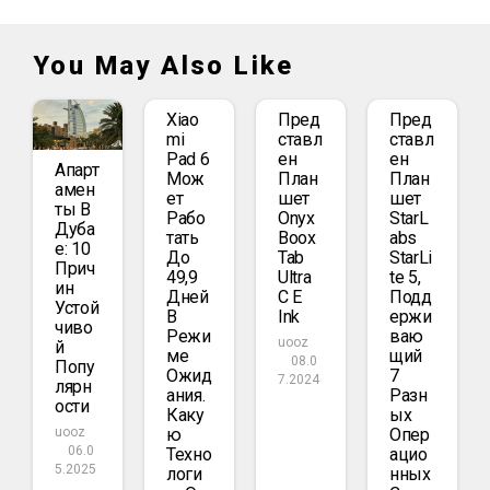
You May Also Like
Xiao
Пред
Пред
Mi
Ставл
Ставл
Pad 6
Ен
Ен
Апарт
Мож
План
План
Амен
Ет
Шет
Шет
Ты В
Рабо
Onyx
StarL
Дуба
Тать
Boox
Abs
Е: 10
До
Tab
StarLi
Прич
49,9
Ultra
Te 5,
Ин
Дней
C E
Подд
Устой
В
Ink
Ержи
Чиво
Режи
Ваю
uooz
Й
Ме
Щий
08.0
Попу
Ожид
7
7.2024
Лярн
Ания.
Разн
Ости
Каку
Ых
Ю
Опер
uooz
06.0
Техно
Ацио
5.2025
Логи
Нных