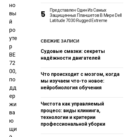
но
Представлен Один Из Самых
вы
Защищенных Планшетов В Мире Dell
Latitude 7030 Rugged Extreme
й
ро
уте
СВЕЖИЕ ЗАПИСИ
р
Судовые смазки: секреты
BE
надёжности двигателей
72
00,
Что происходит с мозгом, когда
по
мы изучаем что-то новое:
дд
нейробиология обучения
ер
жи
Чистота как управляемый
процесс: виды клининга,
ва
технологии и критерии
ю
профессиональной уборки
щи