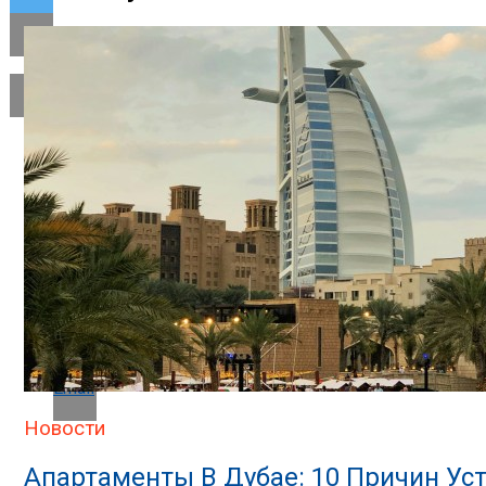
Flipboard
Reddit
Pinterest
Whatsapp
Whatsapp
Email
Новости
Апартаменты В Дубае: 10 Причин Ус