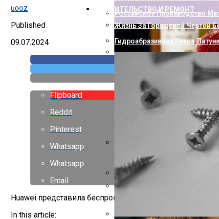
uooz
СТРОИТЕЛЬСТВО И РЕМОНТ
Российское Производство Мат
Published
Жизнь За Городской Чертой Б
Гидроабразивная Резка Латун
09.07.2024
Как Пополнить Стим: Способ
Flipboard
Reddit
Pinterest
Whatsapp
Насколько Близки Латынь И 
Whatsapp
Email
Горизонтальный Гидравличес
Huawei представила беспроводные наушники среднего у
Европейские Страны С Самой 
In this article: