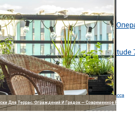
ланшет Bluegen OKPad
Lite 5, Поддерживающий 7 Разных Опе
ных Планшетов В Мире Dell Latitude 
о новое: нейробиология обучения
, технологии и критерии профессиональной уборки
ссов: как устроен коттеджный посёлок бизнес-класса
ак убрать
и Для Террас, Ограждений И Грядок — Современное Решение 
ире Звонок С Трехмерным Эффектом
ра Xiaomi С Двумя Отдельными Объективами