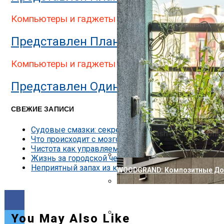
Представлен Двухэкранный П
Компьютеры и гаджеты
Представлен Планшет StarLabs Star
Компьютеры и гаджеты
Представлен Один Из Самых Защищен
СВЕЖИЕ ЗАПИСИ
Судовые смазки: секреты надёжности двигателей
Что происходит с мозгом, когда мы изучаем что-т
Чистота как управляемый процесс: виды клининга
Жизнь за городской чертой без бытовых компроми
Неприятный запах из кондиционера — причины и к
WOODGRAND: Композитные Доск
Nokia Совершила Первый В М
Представлена Охранная Каме
You May Also Like