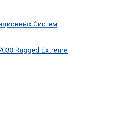
рационных Систем
7030 Rugged Extreme
С Ресурсом На Десятилетия