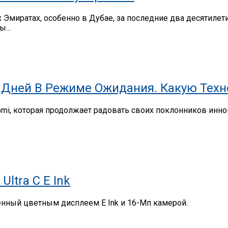
миратах, особенно в Дубае, за последние два десятилет
...
,9 Дней В Режиме Ожидания. Какую Тех
omi, которая продолжает радовать своих поклонников ин
ltra C E Ink
щенный цветным дисплеем E Ink и 16-Мп камерой.