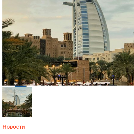
Flipboard
Reddit
Pinterest
Whatsapp
Whatsapp
Email
Новости