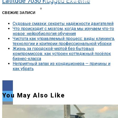
Latitude 7030 Rugged Extreme
Nokia Совершила Первый В Мире Звон
Представлена Охранная Камера Xiaomi
СВЕЖИЕ ЗАПИСИ
Судовые смазки: секреты надёжности двигателей
Что происходит с мозгом, когда мы изучаем что-то
новое: нейробиология обучения
Чистота как управляемый процесс: виды клининга,
технологии и критерии профессиональной уборки
Жизнь за городской чертой без бытовых
компромиссов: как устроен коттеджный посёлок
бизнес-класса
Неприятный запах из кондиционера — причины и
как убрать
You May Also Like