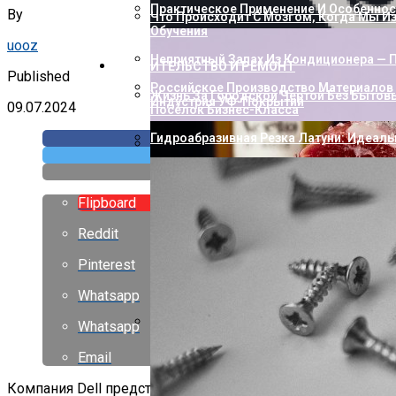
Практическое Применение И Особенност
By
Что Происходит С Мозгом, Когда Мы И
Обучения
uooz
Неприятный Запах Из Кондиционера — П
СТРОИТЕЛЬСТВО И РЕМОНТ
Published
Российское Производство Материалов 
Жизнь За Городской Чертой Без Бытов
Индустрия УФ-Покрытий
09.07.2024
Посёлок Бизнес-Класса
Гидроабразивная Резка Латуни: Идеаль
Как Пополнить Стим: Способы, Нюанс
Flipboard
Reddit
Pinterest
Whatsapp
Whatsapp
Насколько Близки Латынь И Современн
Email
Лингвистическое Исследование
Компания Dell представила два новых монитора из