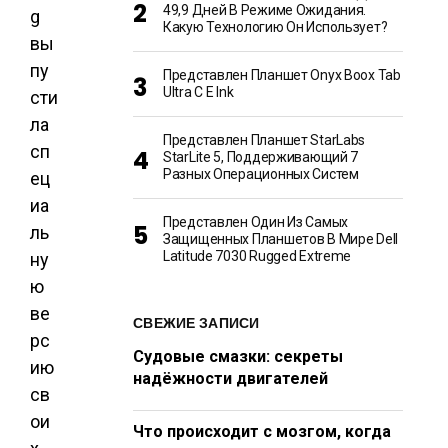
49,9 Дней В Режиме Ожидания.
g
Какую Технологию Он Использует?
вы
пу
Представлен Планшет Onyx Boox Tab
Ultra C E Ink
сти
ла
Представлен Планшет StarLabs
сп
StarLite 5, Поддерживающий 7
Разных Операционных Систем
ец
иа
Представлен Один Из Самых
ль
Защищенных Планшетов В Мире Dell
Latitude 7030 Rugged Extreme
ну
ю
ве
СВЕЖИЕ ЗАПИСИ
рс
Судовые смазки: секреты
ию
надёжности двигателей
св
ои
Что происходит с мозгом, когда