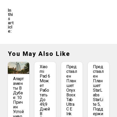
In
thi
s
art
icl
e:
You May Also Like
Xiao
Пред
Пред
Mi
Ставл
Ставл
Pad 6
Ен
Ен
Апарт
Мож
План
План
Амен
Ет
Шет
Шет
Ты В
Рабо
Onyx
StarL
Дуба
Тать
Boox
Abs
Е: 10
До
Tab
StarLi
Прич
49,9
Ultra
Te 5,
Ин
Дней
C E
Подд
Устой
В
Ink
Ержи
Чиво