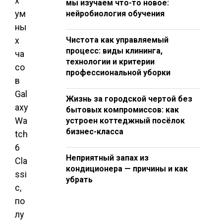
х
мы изучаем что-то новое:
ум
нейробиология обучения
ны
х
Чистота как управляемый
процесс: виды клининга,
ча
технологии и критерии
со
профессиональной уборки
в
Gal
Жизнь за городской чертой без
axy
бытовых компромиссов: как
Wa
устроен коттеджный посёлок
бизнес-класса
tch
6
Неприятный запах из
Cla
кондиционера — причины и как
ssi
убрать
c,
по
лу