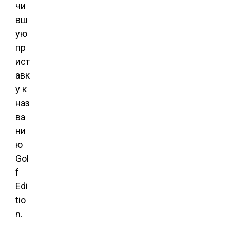
чи
вш
ую
пр
ист
авк
у к
наз
ва
ни
ю
Gol
f
Edi
tio
n.