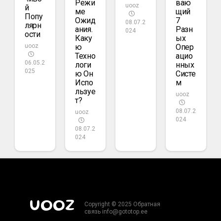
Режи
Ваю
uooz
Й
Ме
Щий
Попу
Ожид
7
08.07.2
Лярн
Ания.
Разн
024
Ости
Каку
Ых
Ю
Опер
uooz
Техно
Ацио
06.05.2
Логи
Нных
025
Ю Он
Систе
Испо
М
Льзуе
uooz
Т?
08.07.2
uooz
024
08.07.2
024
UOOZ
Copyright © 2025 Обратная
связь info@gototop.ee