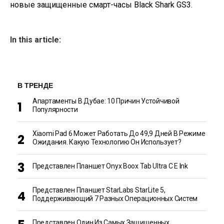
новые защищенные смарт-часы Black Shark GS3.
In this article:
В ТРЕНДЕ
Апартаменты В Дубае: 10 Причин Устойчивой
Популярности
Xiaomi Pad 6 Может Работать До 49,9 Дней В Режиме
Ожидания. Какую Технологию Он Использует?
Представлен Планшет Onyx Boox Tab Ultra C E Ink
Представлен Планшет StarLabs StarLite 5,
Поддерживающий 7 Разных Операционных Систем
Представлен Один Из Самых Защищенных