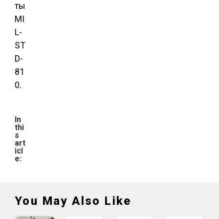
ты
MI
L-
ST
D-
81
0.
In
thi
s
art
icl
e:
You May Also Like