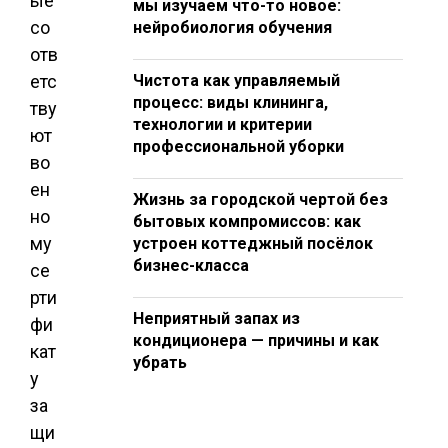
ые
мы изучаем что-то новое:
со
нейробиология обучения
отв
етс
Чистота как управляемый
процесс: виды клининга,
тву
технологии и критерии
ют
профессиональной уборки
во
ен
Жизнь за городской чертой без
но
бытовых компромиссов: как
му
устроен коттеджный посёлок
бизнес-класса
се
рти
Неприятный запах из
фи
кондиционера — причины и как
кат
убрать
у
за
щи