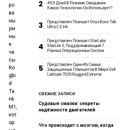
49,9 Дней В Режиме Ожидания.
ро
Какую Технологию Он Использует?
ва
ны
Представлен Планшет Onyx Boox Tab
Ultra C E Ink
ум
ны
Представлен Планшет StarLabs
е
StarLite 5, Поддерживающий 7
Разных Операционных Систем
ча
сы
Представлен Один Из Самых
Ro
Защищенных Планшетов В Мире Dell
Latitude 7030 Rugged Extreme
gbi
d
Ta
СВЕЖИЕ ЗАПИСИ
nk
Судовые смазки: секреты
M1,
надёжности двигателей
кот
ор
Что происходит с мозгом, когда