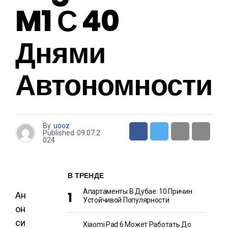
M1 С 40
Днями
Автономности
By
uooz
Published
09.07.2
024
В ТРЕНДЕ
Апартаменты В Дубае: 10 Причин
Ан
Устойчивой Популярности
он
си
Xiaomi Pad 6 Может Работать До