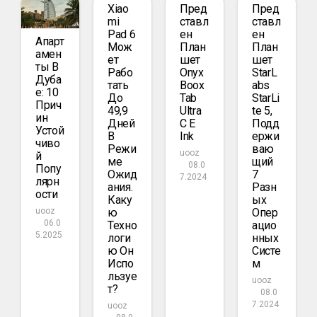
Xiao
Пред
Пред
Mi
Ставл
Ставл
Pad 6
Ен
Ен
Апарт
Мож
План
План
Амен
Ет
Шет
Шет
Ты В
Рабо
Onyx
StarL
Дуба
Тать
Boox
Abs
Е: 10
До
Tab
StarLi
Прич
49,9
Ultra
Te 5,
Ин
Дней
C E
Подд
Устой
В
Ink
Ержи
Чиво
Режи
Ваю
uooz
Й
Ме
Щий
08.0
Попу
Ожид
7
7.2024
Лярн
Ания.
Разн
Ости
Каку
Ых
Ю
Опер
uooz
06.0
Техно
Ацио
5.2025
Логи
Нных
Ю Он
Систе
Испо
М
Льзуе
uooz
Т?
08.0
7.2024
uooz