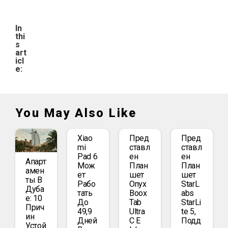
In
thi
s
art
icl
e:
You May Also Like
Xiao
Пред
Пред
Mi
Ставл
Ставл
Pad 6
Ен
Ен
Апарт
Мож
План
План
Амен
Ет
Шет
Шет
Ты В
Рабо
Onyx
StarL
Дуба
Тать
Boox
Abs
Е: 10
До
Tab
StarLi
Прич
49,9
Ultra
Te 5,
Ин
Дней
C E
Подд
Устой