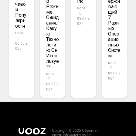
В
Ink
Ержи
Чиво
Режи
Ваю
uooz
Й
Ме
Щий
Попу
Ожид
7
08.07.2
Лярн
Ания.
Разн
024
Ости
Каку
Ых
Ю
Опер
uooz
Техно
Ацио
06.05.2
Логи
Нных
025
Ю Он
Систе
Испо
М
Льзуе
uooz
Т?
08.07.2
uooz
024
08.07.2
024
UOOZ
Copyright © 2025 Обратная
связь info@gototop.ee