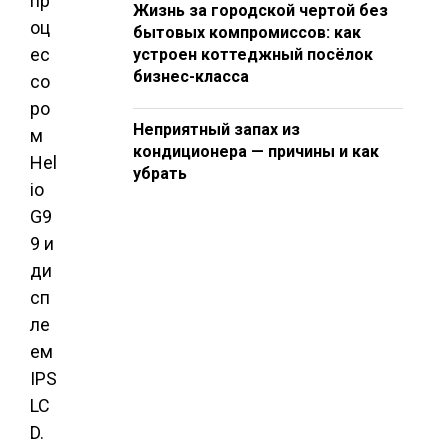
пр
Жизнь за городской чертой без
оц
бытовых компромиссов: как
ес
устроен коттеджный посёлок
бизнес-класса
со
ро
Неприятный запах из
м
кондиционера — причины и как
Hel
убрать
io
G9
9 и
ди
сп
ле
ем
IPS
LC
D.