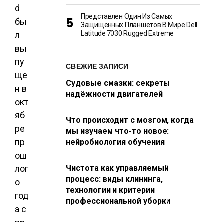
d
Представлен Один Из Самых
бы
Защищенных Планшетов В Мире Dell
Latitude 7030 Rugged Extreme
л
вы
пу
СВЕЖИЕ ЗАПИСИ
ще
Судовые смазки: секреты
н в
надёжности двигателей
окт
яб
Что происходит с мозгом, когда
ре
мы изучаем что-то новое:
пр
нейробиология обучения
ош
лог
Чистота как управляемый
процесс: виды клининга,
о
технологии и критерии
год
профессиональной уборки
а с