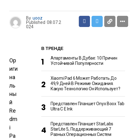
By
uooz
Published
08.07.2
024
В ТРЕНДЕ
Апартаменты В Дубае: 10 Причин
Ор
Устойчивой Популярности
иги
на
Xiaomi Pad 6 Может Работать До
49,9 Дней В Режиме Ожидания.
ль
Какую Технологию Он Использует?
ны
й
Представлен Планшет Onyx Boox Tab
Ultra C E Ink
Re
dm
Представлен Планшет StarLabs
i
StarLite 5, Поддерживающий 7
Разных Операционных Систем
Pa