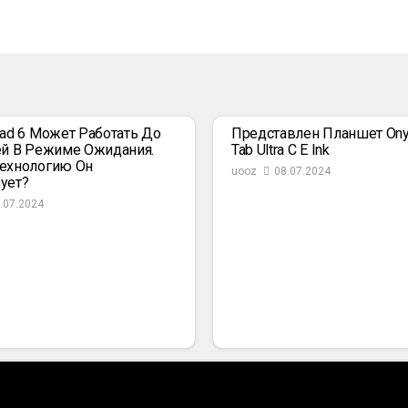
Pad 6 Может Работать До
Представлен Планшет Ony
ей В Режиме Ожидания.
Tab Ultra C E Ink
ехнологию Он
uooz
08.07.2024
ует?
.07.2024