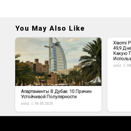
You May Also Like
Xiaomi 
49,9 Дн
Какую Т
Использ
uooz
08
Апартаменты В Дубае: 10 Причин
Устойчивой Популярности
uooz
06.05.2025