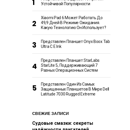
Устойчивой Популярности
Xiaomi Pad 6 Может Работать До
49,9 Дней В Режиме Ожидания.
Какую Технологию Он Использует?
Представлен Планшет Onyx Boox Tab
Ultra C E Ink
Представлен Планшет StarLabs
StarLite 5, Поддерживающий 7
Разных Операционных Систем
Представлен Один Из Самых
Защищенных Планшетов В Мире Dell
Latitude 7030 Rugged Extreme
СВЕЖИЕ ЗАПИСИ
Судовые смазки: секреты
надёжности двигателей