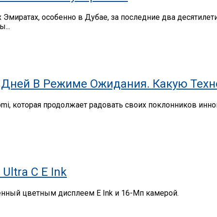
миратах, особенно в Дубае, за последние два десятилет
...
,9 Дней В Режиме Ожидания. Какую Тех
omi, которая продолжает радовать своих поклонников ин
ltra C E Ink
щенный цветным дисплеем E Ink и 16-Мп камерой.