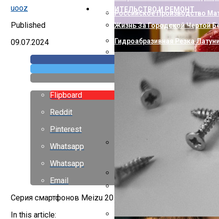
uooz
СТРОИТЕЛЬСТВО И РЕМОНТ
Российское Производство Мат
Published
Жизнь За Городской Чертой Б
Гидроабразивная Резка Латун
09.07.2024
Как Пополнить Стим: Способ
Flipboard
Reddit
Pinterest
Whatsapp
Насколько Близки Латынь И 
Whatsapp
Email
Горизонтальный Гидравличес
Серия смартфонов Meizu 20 была представлена в марте те
Европейские Страны С Самой 
In this article: