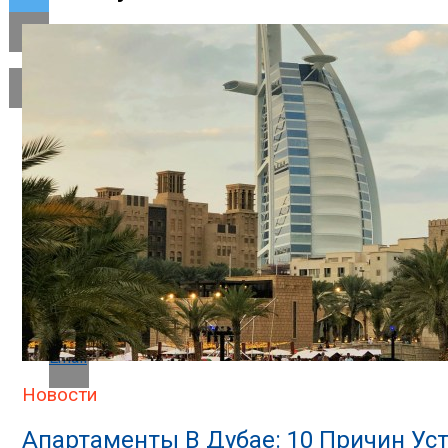
Flipboard
Reddit
Pinterest
Whatsapp
Whatsapp
Email
Новости
Апартаменты В Дубае: 10 Причин Ус