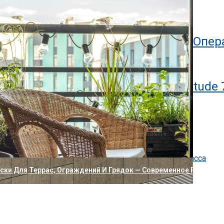
ланшет Bluegen OKPad
Lite 5, Поддерживающий 7 Разных Опе
ных Планшетов В Мире Dell Latitude 
о новое: нейробиология обучения
, технологии и критерии профессиональной уборки
ссов: как устроен коттеджный посёлок бизнес-класса
ак убрать
и Для Террас, Ограждений И Грядок — Современное Решение 
ире Звонок С Трехмерным Эффектом
ра Xiaomi С Двумя Отдельными Объективами