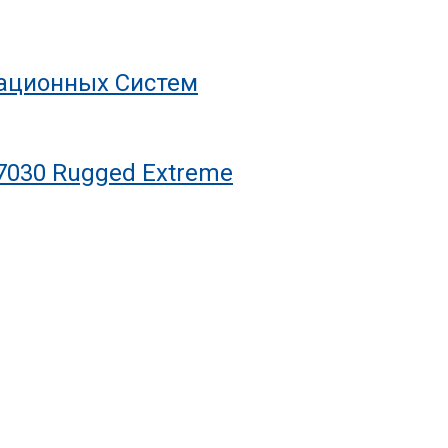
рационных Систем
7030 Rugged Extreme
С Ресурсом На Десятилетия