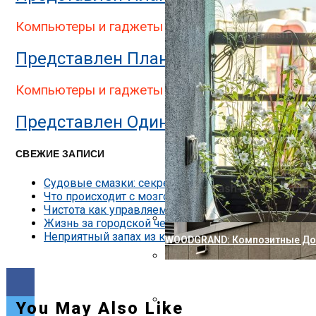
Представлен Двухэкранный П
Компьютеры и гаджеты
Представлен Планшет StarLabs Star
Компьютеры и гаджеты
Представлен Один Из Самых Защищен
СВЕЖИЕ ЗАПИСИ
Судовые смазки: секреты надёжности двигателей
Что происходит с мозгом, когда мы изучаем что-т
Чистота как управляемый процесс: виды клининга
Жизнь за городской чертой без бытовых компроми
Неприятный запах из кондиционера — причины и к
WOODGRAND: Композитные Доск
Nokia Совершила Первый В М
Представлена Охранная Каме
You May Also Like