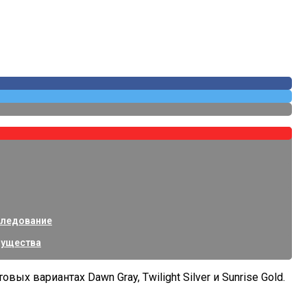
Покрытий
изнес-Класса
следование
щества
х вариантах Dawn Gray, Twilight Silver и Sunrise Gold.