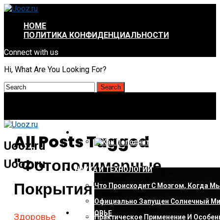
HOME
ПОЛИТИКА КОНФИДЕНЦИАЛЬНОСТИ
Connect with us
Hi, What Are You Looking For?
КОМПЬЮТЕРЫ И ГАДЖЕТЫ
All Posts Tagged
Uooz.ru
Как Пополнить Стим: Способы, Ню
"фотополимерные
Uooz.ru
НАУКА И ТЕХНОЛОГИИ
Покрытия"
Что Происходит С Мозгом, Когда Мы
Официально Запущен Солнечный Ми
ЗДОРОВЬЕ
Здоровье
Практическое Применение И Особенн