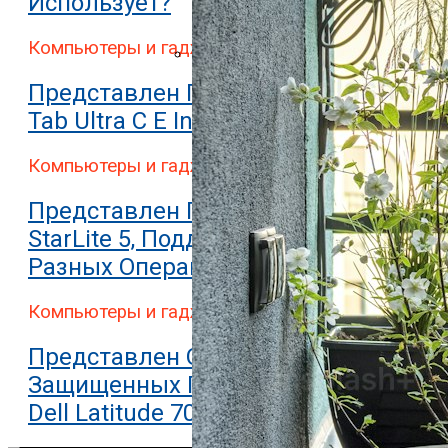
Использует?
Компьютеры и гаджеты
Представлен Двухэкранный Планшет
Представлен Планшет Onyx Boox
Tab Ultra C E Ink
Компьютеры и гаджеты
Представлен Планшет StarLabs
StarLite 5, Поддерживающий 7
Разных Операционных Систем
Компьютеры и гаджеты
Представлен Один Из Самых
Защищенных Планшетов В Мире
Dell Latitude 7030 Rugged Extreme