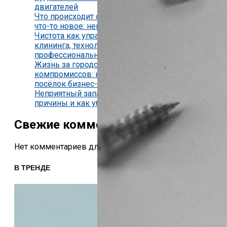
двигателей
Что происходит с мозгом, когда мы изучаем
что-то новое: нейробиология обучения
Чистота как управляемый процесс: виды
клининга, технологии и критерии
профессиональной уборки
Жизнь за городской чертой без бытовых
компромиссов: как устроен коттеджный
посёлок бизнес-класса
Неприятный запах из кондиционера —
причины и как убрать
Свежие комментарии
Нет комментариев для просмотра.
В ТРЕНДЕ