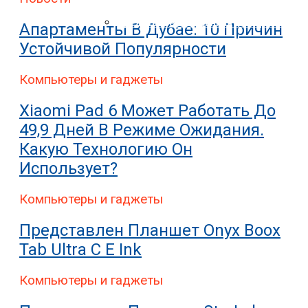
Nokia Совершила Первый В Мире Звон
Представлена Охранная Камера Xiaomi
Апартаменты В Дубае: 10 Причин
Устойчивой Популярности
Компьютеры и гаджеты
Xiaomi Pad 6 Может Работать До
49,9 Дней В Режиме Ожидания.
Какую Технологию Он
Использует?
Компьютеры и гаджеты
Представлен Планшет Onyx Boox
Tab Ultra C E Ink
Компьютеры и гаджеты