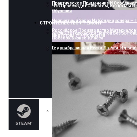
Практическое Применение И Особенност
Что Происходит С Мозгом, Когда Мы И
Обучения
Неприятный Запах Из Кондиционера — П
СТРОИТЕЛЬСТВО И РЕМОНТ
Российское Производство Материалов 
Жизнь За Городской Чертой Без Бытов
Индустрия УФ-Покрытий
Посёлок Бизнес-Класса
Гидроабразивная Резка Латуни: Идеаль
Как Пополнить Стим: Способы, Нюанс
Насколько Близки Латынь И Современн
Лингвистическое Исследование