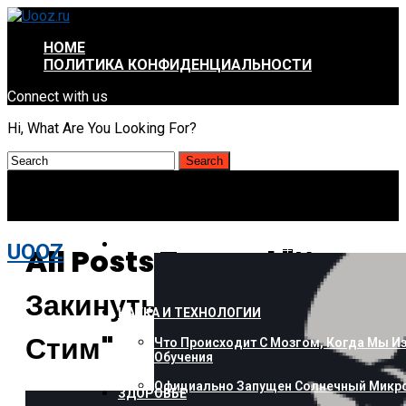
HOME
ПОЛИТИКА КОНФИДЕНЦИАЛЬНОСТИ
Connect with us
Hi, What Are You Looking For?
КОМПЬЮТЕРЫ И ГАДЖЕТЫ
UOOZ
All Posts Tagged "как
Закинуть Деньги На
НАУКА И ТЕХНОЛОГИИ
Стим"
Что Происходит С Мозгом, Когда Мы И
Обучения
Официально Запущен Солнечный Микро
ЗДОРОВЬЕ