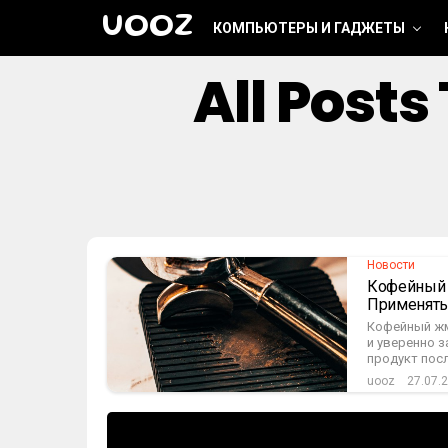
UOOZ
КОМПЬЮТЕРЫ И ГАДЖЕТЫ
All Post
Новости
Кофейный 
Применят
Кофейный жм
и уверенно з
продукт посл
uooz
27.07.