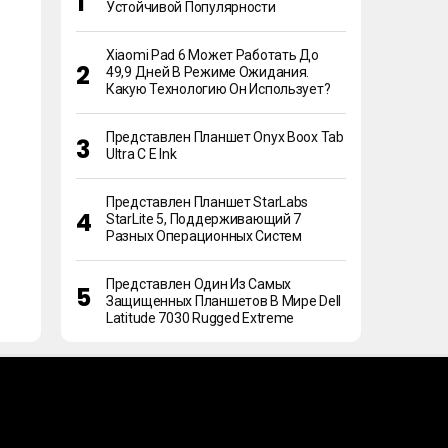
Устойчивой Популярности
Xiaomi Pad 6 Может Работать До
49,9 Дней В Режиме Ожидания.
Какую Технологию Он Использует?
Представлен Планшет Onyx Boox Tab
Ultra C E Ink
Представлен Планшет StarLabs
StarLite 5, Поддерживающий 7
Разных Операционных Систем
Представлен Один Из Самых
Защищенных Планшетов В Мире Dell
Latitude 7030 Rugged Extreme