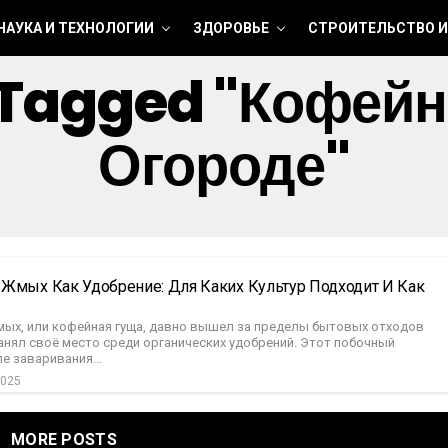
НАУКА И ТЕХНОЛОГИИ
ЗДОРОВЬЕ
СТРОИТЕЛЬСТВО И
s Tagged "кофейн
Огороде"
Жмых Как Удобрение: Для Каких Культур Подходит И Как
ь
ых, или кофейная гуща, давно вышел за пределы бытовых отходов
анял своё место среди органических удобрений. Этот побочный
е заваривания...
2025
MORE POSTS