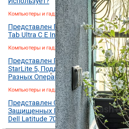
Использует?
Компьютеры и гаджеты
Представлен Планшет Onyx Boox
Tab Ultra C E Ink
Компьютеры и гаджеты
Представлен Планшет StarLabs
StarLite 5, Поддерживающий 7
Разных Операционных Систем
Представлен Двухэкранный Планшет
Компьютеры и гаджеты
Представлен Один Из Самых
Защищенных Планшетов В Мире
Dell Latitude 7030 Rugged Extreme