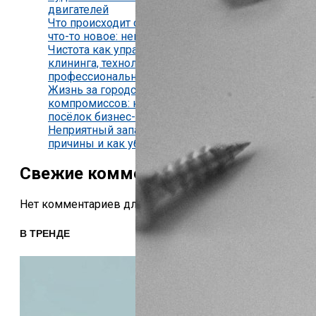
двигателей
Что происходит с мозгом, когда мы изучаем
что-то новое: нейробиология обучения
Чистота как управляемый процесс: виды
клининга, технологии и критерии
профессиональной уборки
Жизнь за городской чертой без бытовых
компромиссов: как устроен коттеджный
посёлок бизнес-класса
Неприятный запах из кондиционера —
причины и как убрать
Свежие комментарии
Нет комментариев для просмотра.
В ТРЕНДЕ