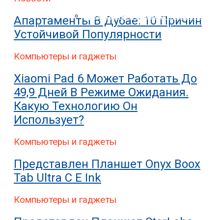
Nokia Совершила Первый В Мире Звон
Представлена Охранная Камера Xiaomi
Апартаменты В Дубае: 10 Причин
Устойчивой Популярности
Компьютеры и гаджеты
Xiaomi Pad 6 Может Работать До
49,9 Дней В Режиме Ожидания.
Какую Технологию Он
Использует?
Компьютеры и гаджеты
Представлен Планшет Onyx Boox
Tab Ultra C E Ink
Компьютеры и гаджеты