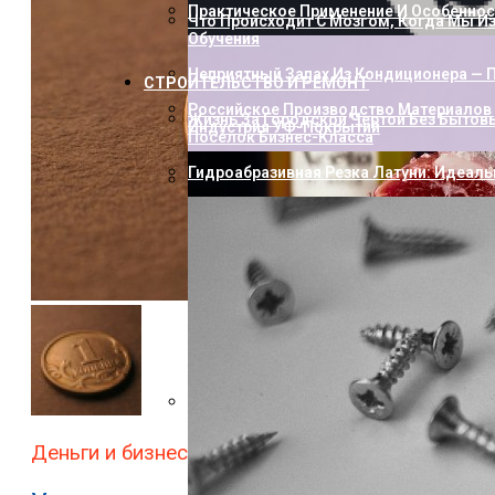
Практическое Применение И Особенност
Что Происходит С Мозгом, Когда Мы И
Обучения
Неприятный Запах Из Кондиционера — П
СТРОИТЕЛЬСТВО И РЕМОНТ
Российское Производство Материалов 
Жизнь За Городской Чертой Без Бытов
Индустрия УФ-Покрытий
Посёлок Бизнес-Класса
Гидроабразивная Резка Латуни: Идеаль
Как Пополнить Стим: Способы, Нюанс
Насколько Близки Латынь И Современн
Деньги и бизнес
Лингвистическое Исследование