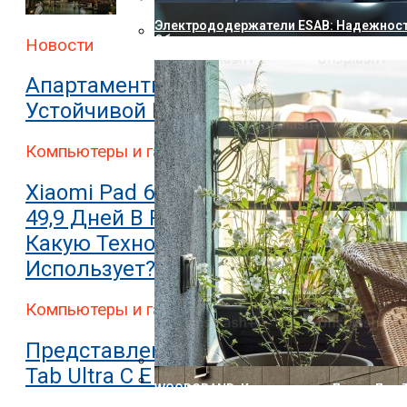
Электрододержатели ESAB: Надежност
Оборудования
Новости
Представлен Двухэкранный Планшет Bl
Апартаменты В Дубае: 10 Причин
Устойчивой Популярности
Компьютеры и гаджеты
Xiaomi Pad 6 Может Работать До
49,9 Дней В Режиме Ожидания.
Какую Технологию Он
Использует?
Компьютеры и гаджеты
Представлен Планшет Onyx Boox
Tab Ultra C E Ink
WOODGRAND: Композитные Доски Для Т
Решение С Ресурсом На Десятилетия