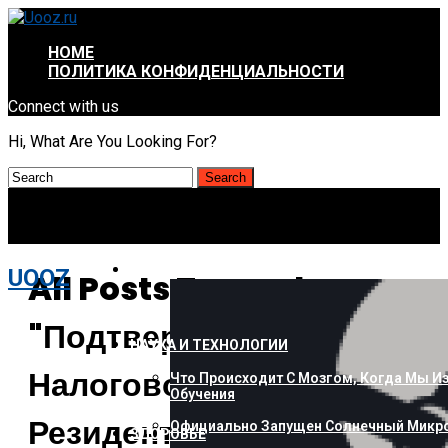
HOME
ПОЛИТИКА КОНФИДЕНЦИАЛЬНОСТИ
Connect with us
Hi, What Are You Looking For?
КОМПЬЮТЕРЫ И ГАДЖЕТЫ
UOOZ
All Posts Tagged
"подтверждение
НАУКА И ТЕХНОЛОГИИ
Налогового
Что Происходит С Мозгом, Когда Мы И
Обучения
Резидентства"
Официально Запущен Солнечный Микро
ЗДОРОВЬЕ