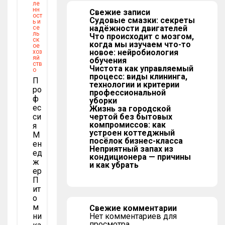
ле
нн
Свежие записи
ост
Судовые смазки: секреты
ь и
надёжности двигателей
се
ль
Что происходит с мозгом,
ск
когда мы изучаем что-то
ое
новое: нейробиология
хоз
яй
обучения
ств
Чистота как управляемый
о
процесс: виды клининга,
П
технологии и критерии
Ро
профессиональной
Ф
уборки
Ес
Жизнь за городской
Си
чертой без бытовых
компромиссов: как
Я
устроен коттеджный
М
посёлок бизнес-класса
Ен
Неприятный запах из
Ед
кондиционера — причины
Ж
и как убрать
Ер
П
Ит
О
М
Свежие комментарии
Ни
Нет комментариев для
просмотра.