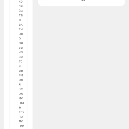
хо
зя
йс
тв
о
ак
ти
вн
о
ра
зв
ив
ае
тс
я,
вн
ед
ря
я
пе
ре
до
вы
е
тех
но
ло
гии