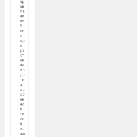
пр
ав
ле
ни
ях.
В
се
кт
ор
е
ра
ст
ен
ие
во
дс
тв
а,
ос
об
ен
но
в
та
ко
й
ва
жн