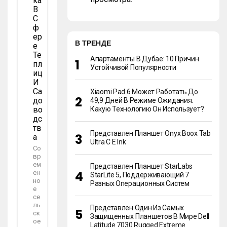
Ка
В
С
Ф
Ер
В ТРЕНДЕ
Е
Те
Апартаменты В Дубае: 10 Причин
Пл
Устойчивой Популярности
Иц
И
Са
Xiaomi Pad 6 Может Работать До
До
49,9 Дней В Режиме Ожидания.
Во
Какую Технологию Он Использует?
Дс
Тв
Представлен Планшет Onyx Boox Tab
А
Ultra C E Ink
Со
вр
ем
Представлен Планшет StarLabs
ен
StarLite 5, Поддерживающий 7
но
Разных Операционных Систем
е
се
ль
Представлен Один Из Самых
ск
Защищенных Планшетов В Мире Dell
ое
Latitude 7030 Rugged Extreme