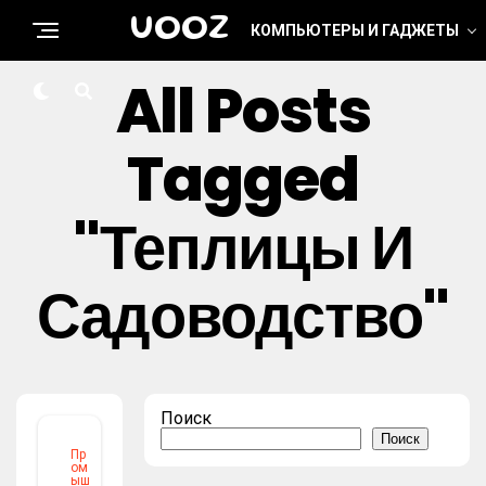
UOOZ
КОМПЬЮТЕРЫ И ГАДЖЕТЫ
All Posts
Tagged
"теплицы И
Садоводство"
Поиск
Поиск
Пр
ом
ыш