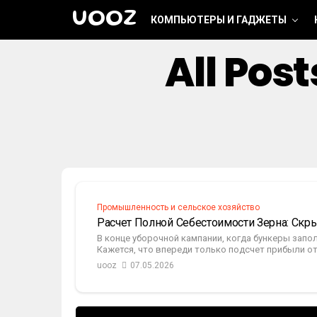
UOOZ
КОМПЬЮТЕРЫ И ГАДЖЕТЫ
All Pos
Промышленность и сельское хозяйство
Расчет Полной Себестоимости Зерна: Скр
В конце уборочной кампании, когда бункеры зап
Кажется, что впереди только подсчет прибыли от
uooz
07.05.2026