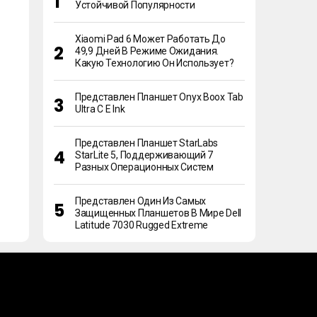
Устойчивой Популярности
Xiaomi Pad 6 Может Работать До
49,9 Дней В Режиме Ожидания.
Какую Технологию Он Использует?
Представлен Планшет Onyx Boox Tab
Ultra C E Ink
Представлен Планшет StarLabs
StarLite 5, Поддерживающий 7
Разных Операционных Систем
Представлен Один Из Самых
Защищенных Планшетов В Мире Dell
Latitude 7030 Rugged Extreme