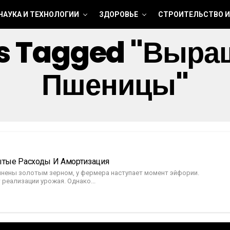
НАУКА И ТЕХНОЛОГИИ
ЗДОРОВЬЕ
СТРОИТЕЛЬСТВО И
ts Tagged "выр
Пшеницы"
ытые Расходы И Амортизация
олнены золотым зерном, у фермера наступает момент эйфории.
 реализации урожая. Однако...