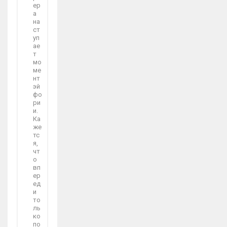
ер
а
на
ст
уп
ае
т
мо
ме
нт
эй
фо
ри
и.
Ка
же
тс
я,
чт
о
вп
ер
ед
и
то
ль
ко
по