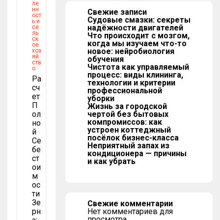
ле
нн
Свежие записи
ост
Судовые смазки: секреты
ь и
надёжности двигателей
се
ль
Что происходит с мозгом,
ск
когда мы изучаем что-то
ое
новое: нейробиология
хоз
яй
обучения
ств
Чистота как управляемый
о
процесс: виды клининга,
Ра
технологии и критерии
Сч
профессиональной
Ет
уборки
П
Жизнь за городской
Ол
чертой без бытовых
компромиссов: как
Но
устроен коттеджный
Й
посёлок бизнес-класса
Се
Неприятный запах из
Бе
кондиционера — причины
Ст
и как убрать
Ои
М
Ос
Ти
Зе
Свежие комментарии
Рн
Нет комментариев для
просмотра.