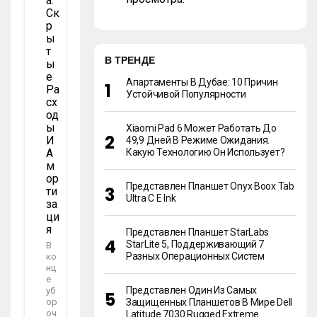
А:
Ск
Р
Ы
Т
В ТРЕНДЕ
Ы
Е
Апартаменты В Дубае: 10 Причин
Ра
Устойчивой Популярности
Сх
Од
Ы
Xiaomi Pad 6 Может Работать До
И
49,9 Дней В Режиме Ожидания.
А
Какую Технологию Он Использует?
М
Ор
Представлен Планшет Onyx Boox Tab
Ти
Ultra C E Ink
За
Ци
Я
Представлен Планшет StarLabs
StarLite 5, Поддерживающий 7
В
Разных Операционных Систем
ко
нц
е
Представлен Один Из Самых
уб
ор
Защищенных Планшетов В Мире Dell
оч
Latitude 7030 Rugged Extreme