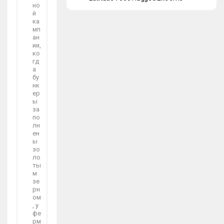
но
й
ка
мп
ан
ии,
ко
гд
а
бу
нк
ер
ы
за
по
лн
ен
ы
зо
ло
ты
м
зе
рн
ом
, у
фе
рм