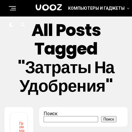
UOOZ
КОМПЬЮТЕРЫ И ГАДЖЕТЫ
All Posts
Tagged
"затраты На
Удобрения"
Поиск
Поиск
Пр
ом
ыш