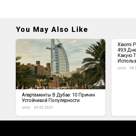
You May Also Like
Xiaomi 
49,9 Дн
Какую Т
Использ
uooz
08.
Апартаменты В Дубае: 10 Причин
Устойчивой Популярности
uooz
06.05.2025