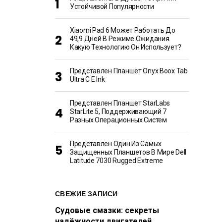
Устойчивой Популярности
Xiaomi Pad 6 Может Работать До
49,9 Дней В Режиме Ожидания.
Какую Технологию Он Использует?
Представлен Планшет Onyx Boox Tab
Ultra C E Ink
Представлен Планшет StarLabs
StarLite 5, Поддерживающий 7
Разных Операционных Систем
Представлен Один Из Самых
Защищенных Планшетов В Мире Dell
Latitude 7030 Rugged Extreme
СВЕЖИЕ ЗАПИСИ
Судовые смазки: секреты
надёжности двигателей