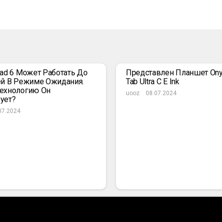
Pad 6 Может Работать До
Представлен Планшет Ony
ей В Режиме Ожидания.
Tab Ultra C E Ink
ехнологию Он
uooz
08.07.2024
ует?
07.2024