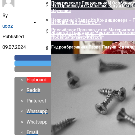
Практическое Применение И Особенност
Что Происходит С Мозгом, Когда Мы И
Обучения
By
Неприятный Запах Из Кондиционера — П
СТРОИТЕЛЬСТВО И РЕМОНТ
uooz
Российское Производство Материалов 
Жизнь За Городской Чертой Без Бытов
Индустрия УФ-Покрытий
Published
Посёлок Бизнес-Класса
09.07.2024
Гидроабразивная Резка Латуни: Идеаль
Как Пополнить Стим: Способы, Нюанс
Flipboard
Reddit
Pinterest
Whatsapp
Насколько Близки Латынь И Современн
Whatsapp
Лингвистическое Исследование
Email