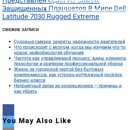
Представлен Один Из Самых
Nokia Совершила Первый В Мире Звон
Защищенных Планшетов В Мире Dell
Представлена Охранная Камера Xiaomi
Latitude 7030 Rugged Extreme
СВЕЖИЕ ЗАПИСИ
Судовые смазки: секреты надёжности двигателей
Что происходит с мозгом, когда мы изучаем что-то
новое: нейробиология обучения
Чистота как управляемый процесс: виды клининга,
технологии и критерии профессиональной уборки
Жизнь за городской чертой без бытовых
компромиссов: как устроен коттеджный посёлок
бизнес-класса
Неприятный запах из кондиционера — причины и
как убрать
You May Also Like