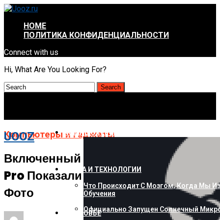
HOME
ПОЛИТИКА КОНФИДЕНЦИАЛЬНОСТИ
Connect with us
Hi, What Are You Looking For?
КОМПЬЮТЕРЫ И ГАДЖЕТЫ
Компьютеры и гаджеты
UOOZ
Включенный Смартфон Xiaomi 14
НАУКА И ТЕХНОЛОГИИ
Pro Показали На Качественном
Что Происходит С Мозгом, Когда Мы И
Фото
Обучения
Официально Запущен Солнечный Микро
ЗДОРОВЬЕ