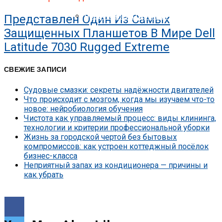
Nokia Совершила Первый В Мире Звон
Представлен Один Из Самых
Представлена Охранная Камера Xiaomi
Защищенных Планшетов В Мире Dell
Latitude 7030 Rugged Extreme
СВЕЖИЕ ЗАПИСИ
Судовые смазки: секреты надёжности двигателей
Что происходит с мозгом, когда мы изучаем что-то
новое: нейробиология обучения
Чистота как управляемый процесс: виды клининга,
технологии и критерии профессиональной уборки
Жизнь за городской чертой без бытовых
компромиссов: как устроен коттеджный посёлок
бизнес-класса
Неприятный запах из кондиционера — причины и
как убрать