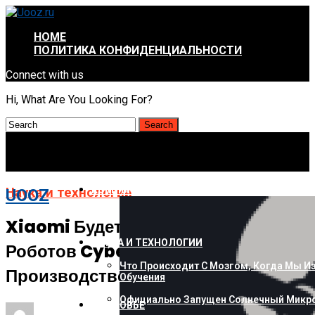
HOME
ПОЛИТИКА КОНФИДЕНЦИАЛЬНОСТИ
Connect with us
Hi, What Are You Looking For?
КОМПЬЮТЕРЫ И ГАДЖЕТЫ
Наука и технологии
UOOZ
Xiaomi Будет Использовать
НАУКА И ТЕХНОЛОГИИ
Роботов CyberOne В Своей
Что Происходит С Мозгом, Когда Мы И
Производственной Системе
Обучения
Официально Запущен Солнечный Микро
ЗДОРОВЬЕ