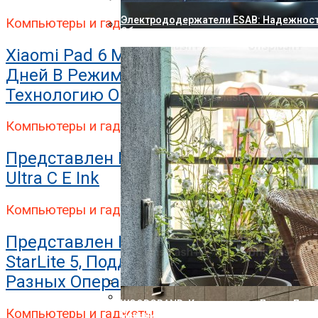
Электрододержатели ESAB: Надежност
Компьютеры и гаджеты
Оборудования
Представлен Двухэкранный Планшет Bl
Xiaomi Pad 6 Может Работать До 49,9
Дней В Режиме Ожидания. Какую
Технологию Он Использует?
Компьютеры и гаджеты
Представлен Планшет Onyx Boox Tab
Ultra C E Ink
Компьютеры и гаджеты
Представлен Планшет StarLabs
StarLite 5, Поддерживающий 7
Разных Операционных Систем
WOODGRAND: Композитные Доски Для Т
Компьютеры и гаджеты
Решение С Ресурсом На Десятилетия