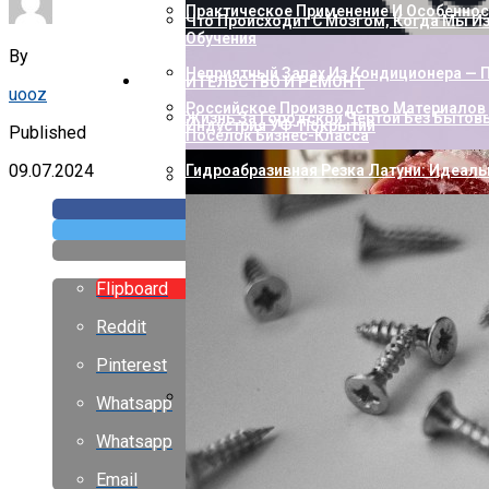
Практическое Применение И Особенност
Что Происходит С Мозгом, Когда Мы И
Обучения
By
Неприятный Запах Из Кондиционера — П
СТРОИТЕЛЬСТВО И РЕМОНТ
uooz
Российское Производство Материалов 
Жизнь За Городской Чертой Без Бытов
Индустрия УФ-Покрытий
Published
Посёлок Бизнес-Класса
09.07.2024
Гидроабразивная Резка Латуни: Идеаль
Как Пополнить Стим: Способы, Нюанс
Flipboard
Reddit
Pinterest
Whatsapp
Насколько Близки Латынь И Современн
Whatsapp
Лингвистическое Исследование
Email