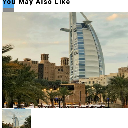
You May Also Like
Flipboard
Reddit
Pinterest
Whatsapp
Whatsapp
Email