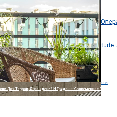
ланшет Bluegen OKPad
Lite 5, Поддерживающий 7 Разных Опе
ных Планшетов В Мире Dell Latitude 
о новое: нейробиология обучения
, технологии и критерии профессиональной уборки
ссов: как устроен коттеджный посёлок бизнес-класса
ак убрать
и Для Террас, Ограждений И Грядок — Современное Решение 
ире Звонок С Трехмерным Эффектом
ра Xiaomi С Двумя Отдельными Объективами