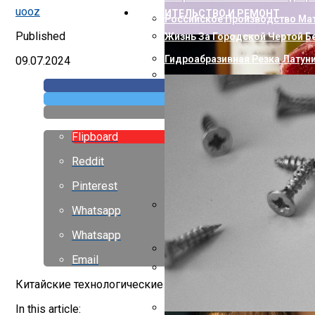
uooz
СТРОИТЕЛЬСТВО И РЕМОНТ
Российское Производство Мат
Published
Жизнь За Городской Чертой Б
Гидроабразивная Резка Латун
09.07.2024
Как Пополнить Стим: Способ
Flipboard
Reddit
Pinterest
Whatsapp
Насколько Близки Латынь И 
Whatsapp
Email
Горизонтальный Гидравличес
Китайские технологические гиганты Xiaomi и Unisoc де
Европейские Страны С Самой 
In this article: