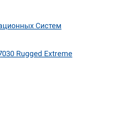
рационных Систем
7030 Rugged Extreme
С Ресурсом На Десятилетия