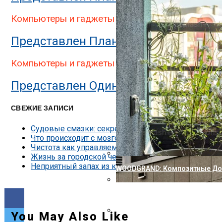
Представлен Двухэкранный П
Компьютеры и гаджеты
Представлен Планшет StarLabs Star
Компьютеры и гаджеты
Представлен Один Из Самых Защищен
СВЕЖИЕ ЗАПИСИ
Судовые смазки: секреты надёжности двигателей
Что происходит с мозгом, когда мы изучаем что-т
Чистота как управляемый процесс: виды клининга
Жизнь за городской чертой без бытовых компроми
Неприятный запах из кондиционера — причины и к
WOODGRAND: Композитные Доск
Nokia Совершила Первый В М
Представлена Охранная Каме
You May Also Like