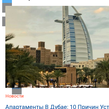
Flipboard
Reddit
Pinterest
Whatsapp
Whatsapp
Email
Новости
Апартаменты В Дубае: 10 Причин Ус