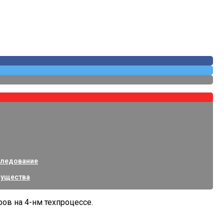
Покрытий
изнес-Класса
следование
щества
ов на 4-нм техпроцессе.