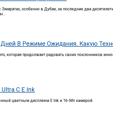
миратах, особенно в Дубае, за последние два десятилет
...
,9 Дней В Режиме Ожидания. Какую Тех
omi, которая продолжает радовать своих поклонников ин
ltra C E Ink
щенный цветным дисплеем E Ink и 16-Мп камерой.