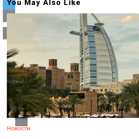
You May Also Like
Flipboard
Reddit
Pinterest
Whatsapp
Whatsapp
Email
Новости