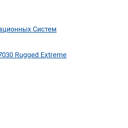
рационных Систем
7030 Rugged Extreme
С Ресурсом На Десятилетия