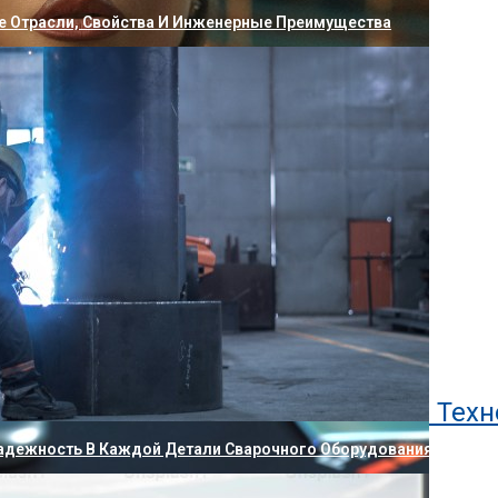
е Отрасли, Свойства И Инженерные Преимущества
х Устройствах, Которые OnePlus Представит 16 Июля
тойчивой Популярности
ата, Различия С Ботоксом И Сферы Применения
,9 Дней В Режиме Ожидания. Какую Тех
адежность В Каждой Детали Сварочного Оборудования