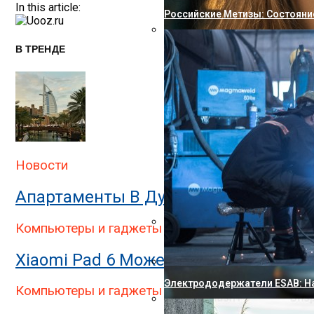
In this article:
Российские Метизы: Состояни
В ТРЕНДЕ
Раскрыты Подробности О Новы
Новости
Апартаменты В Дубае: 10 Причин Ус
Компьютеры и гаджеты
Диспорт: Особенности Препар
Xiaomi Pad 6 Может Работать До 49
Электрододержатели ESAB: Н
Компьютеры и гаджеты