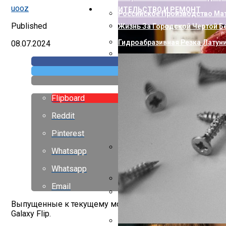
uooz
СТРОИТЕЛЬСТВО И РЕМОНТ
Российское Производство Мат
Published
Жизнь За Городской Чертой Б
Гидроабразивная Резка Латун
08.07.2024
Как Пополнить Стим: Способ
Flipboard
Reddit
Pinterest
Whatsapp
Насколько Близки Латынь И 
Whatsapp
Email
Горизонтальный Гидравличес
Выпущенные к текущему моменту складные смартфоны X
Европейские Страны С Самой 
Galaxy Flip.