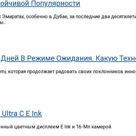
тойчивой Популярности
миратах, особенно в Дубае, за последние два десятилет
...
,9 Дней В Режиме Ожидания. Какую Тех
omi, которая продолжает радовать своих поклонников ин
ltra C E Ink
щенный цветным дисплеем E Ink и 16-Мп камерой.