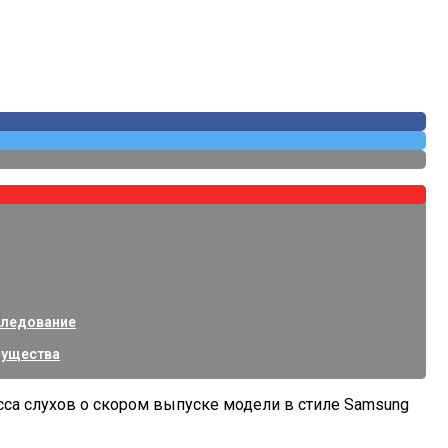
Покрытий
изнес-Класса
следование
щества
са слухов о скором выпуске модели в стиле Samsung