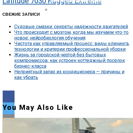
Latitude 7030 Rugged Extreme
Nokia Совершила Первый В Мире Звон
Представлена Охранная Камера Xiaomi
СВЕЖИЕ ЗАПИСИ
Судовые смазки: секреты надёжности двигателей
Что происходит с мозгом, когда мы изучаем что-то
новое: нейробиология обучения
Чистота как управляемый процесс: виды клининга,
технологии и критерии профессиональной уборки
Жизнь за городской чертой без бытовых
компромиссов: как устроен коттеджный посёлок
бизнес-класса
Неприятный запах из кондиционера — причины и
как убрать
You May Also Like