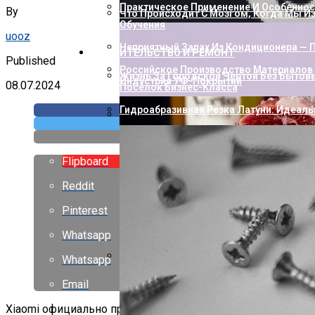
Практическое Применение И Особенност
By
Что Происходит С Мозгом, Когда Мы И
Обучения
uooz
Неприятный Запах Из Кондиционера — П
СТРОИТЕЛЬСТВО И РЕМОНТ
Published
Российское Производство Материалов 
Жизнь За Городской Чертой Без Бытов
Индустрия УФ-Покрытий
08.07.2024
Посёлок Бизнес-Класса
Гидроабразивная Резка Латуни: Идеаль
Как Пополнить Стим: Способы, Нюанс
Flipboard
Reddit
Pinterest
Whatsapp
Whatsapp
Насколько Близки Латынь И Современн
Email
Лингвистическое Исследование
Xiaomi официально представит новый планшет Pad 6