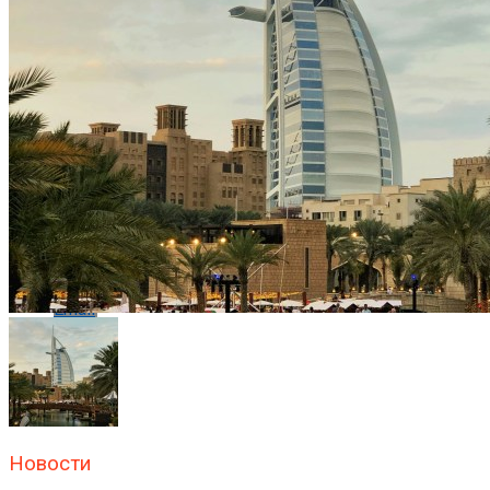
Flipboard
Reddit
Pinterest
Whatsapp
Whatsapp
Email
Новости