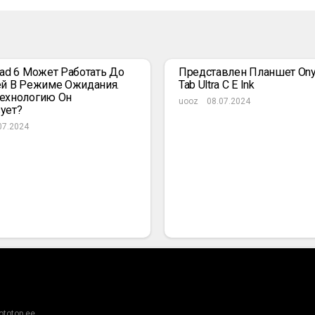
Pad 6 Может Работать До
Представлен Планшет Ony
ей В Режиме Ожидания.
Tab Ultra C E Ink
ехнологию Он
uooz
08.07.2024
ует?
07.2024
ototop.ee