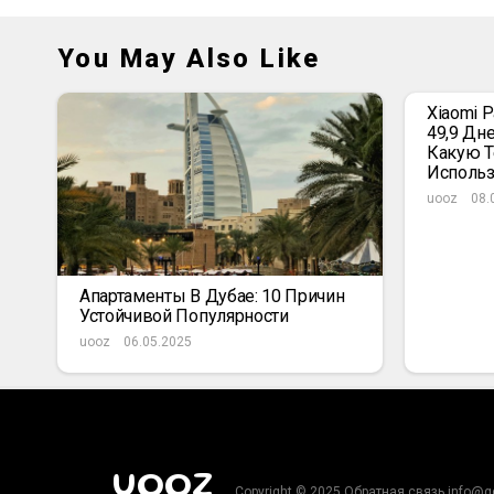
You May Also Like
Xiaomi 
49,9 Дн
Какую Т
Использ
uooz
08.
Апартаменты В Дубае: 10 Причин
Устойчивой Популярности
uooz
06.05.2025
UOOZ
Copyright © 2025 Обратная связь info@g