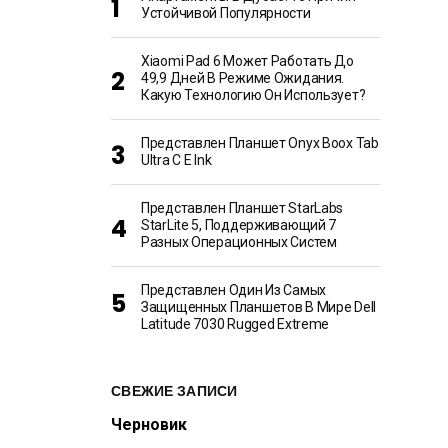
Устойчивой Популярности
Xiaomi Pad 6 Может Работать До
49,9 Дней В Режиме Ожидания.
Какую Технологию Он Использует?
Представлен Планшет Onyx Boox Tab
Ultra C E Ink
Представлен Планшет StarLabs
StarLite 5, Поддерживающий 7
Разных Операционных Систем
Представлен Один Из Самых
Защищенных Планшетов В Мире Dell
Latitude 7030 Rugged Extreme
СВЕЖИЕ ЗАПИСИ
Черновик