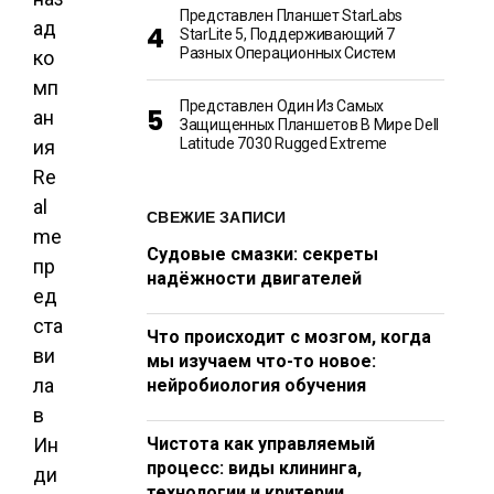
Представлен Планшет StarLabs
ад
StarLite 5, Поддерживающий 7
Разных Операционных Систем
ко
мп
Представлен Один Из Самых
ан
Защищенных Планшетов В Мире Dell
Latitude 7030 Rugged Extreme
ия
Re
al
СВЕЖИЕ ЗАПИСИ
me
Судовые смазки: секреты
пр
надёжности двигателей
ед
ста
Что происходит с мозгом, когда
ви
мы изучаем что-то новое:
ла
нейробиология обучения
в
Ин
Чистота как управляемый
процесс: виды клининга,
ди
технологии и критерии