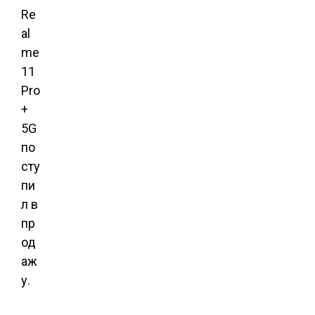
Re
al
me
11
Pro
+
5G
по
сту
пи
л в
пр
од
аж
у.