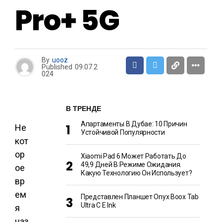
Pro+ 5G
By
uooz
Published
09.07.2
024
В ТРЕНДЕ
Апартаменты В Дубае: 10 Причин
Не
Устойчивой Популярности
кот
ор
Xiaomi Pad 6 Может Работать До
49,9 Дней В Режиме Ожидания.
ое
Какую Технологию Он Использует?
вр
ем
Представлен Планшет Onyx Boox Tab
Ultra C E Ink
я
наз