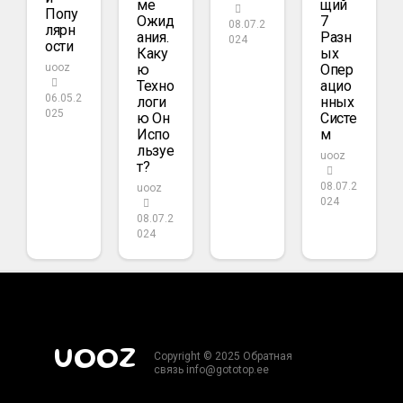
Ме
Щий
Попу
Ожид
7
08.07.2
Лярн
Ания.
Разн
024
Ости
Каку
Ых
Ю
Опер
uooz
Техно
Ацио
06.05.2
Логи
Нных
025
Ю Он
Систе
Испо
М
Льзуе
uooz
Т?
08.07.2
uooz
024
08.07.2
024
UOOZ
Copyright © 2025 Обратная
связь info@gototop.ee