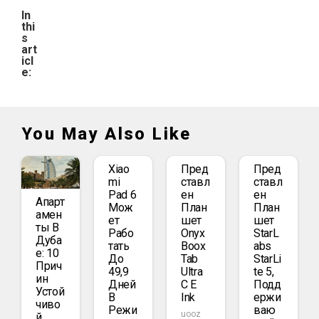
In
thi
s
art
icl
e:
You May Also Like
Xiao
Пред
Пред
Mi
Ставл
Ставл
Pad 6
Ен
Ен
Апарт
Мож
План
План
Амен
Ет
Шет
Шет
Ты В
Рабо
Onyx
StarL
Дуба
Тать
Boox
Abs
Е: 10
До
Tab
StarLi
Прич
49,9
Ultra
Te 5,
Ин
Дней
C E
Подд
Устой
В
Ink
Ержи
Чиво
Режи
Ваю
uooz
Й