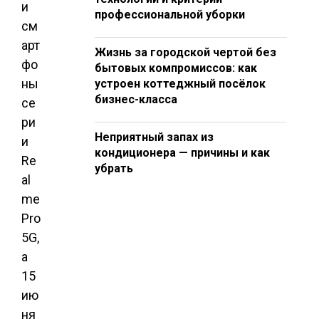
и
профессиональной уборки
см
арт
Жизнь за городской чертой без
фо
бытовых компромиссов: как
ны
устроен коттеджный посёлок
бизнес-класса
се
ри
Неприятный запах из
и
кондиционера — причины и как
Re
убрать
al
me
Pro
5G,
а
15
ию
ня