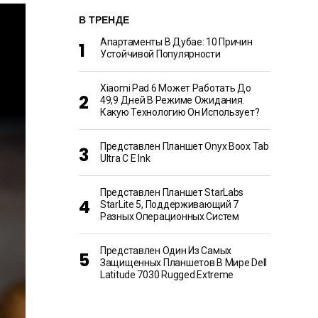
В ТРЕНДЕ
Апартаменты В Дубае: 10 Причин
Устойчивой Популярности
Xiaomi Pad 6 Может Работать До
49,9 Дней В Режиме Ожидания.
Какую Технологию Он Использует?
Представлен Планшет Onyx Boox Tab
Ultra C E Ink
Представлен Планшет StarLabs
StarLite 5, Поддерживающий 7
Разных Операционных Систем
Представлен Один Из Самых
Защищенных Планшетов В Мире Dell
Latitude 7030 Rugged Extreme