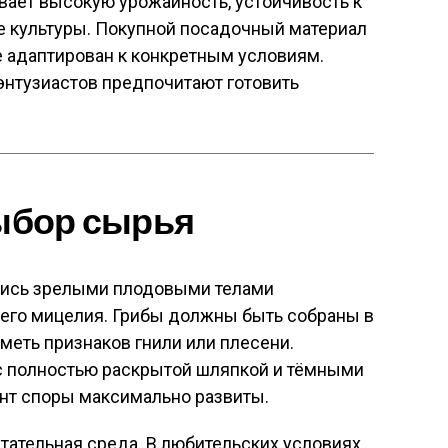
ает высокую урожайность, устойчивость к
е культуры. Покупной посадочный материал
не адаптирован к конкретным условиям.
энтузиастов предпочитают готовить
выбор сырья
тись зрелыми плодовыми телами
его мицелия. Грибы должны быть собраны в
меть признаков гнили или плесени.
с полностью раскрытой шляпкой и тёмными
ент споры максимально развиты.
тательная среда. В любительских условиях