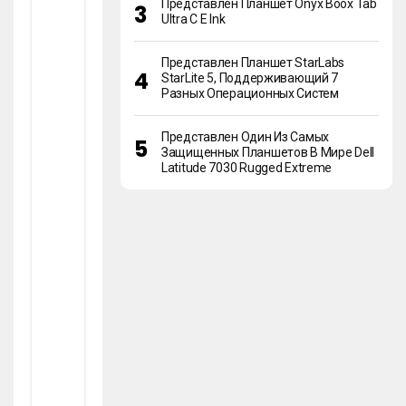
Представлен Планшет Onyx Boox Tab
О
Ultra C E Ink
Д
Ля
Са
Представлен Планшет StarLabs
До
StarLite 5, Поддерживающий 7
Во
Разных Операционных Систем
До
В
И
Представлен Один Из Самых
Ф
Защищенных Планшетов В Мире Dell
Ер
Latitude 7030 Rugged Extreme
М
Ер
Ов
Вы
ра
щи
ва
ни
е
ша
мп
ин
ьо
но
в в