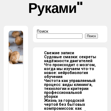
Руками"
Поиск
От
ды
Поиск
х и
раз
вл
еч
ен
Свежие записи
ия
Судовые смазки: секреты
Ка
надёжности двигателей
К
Что происходит с мозгом,
С
когда мы изучаем что-то
Де
новое: нейробиология
Ла
обучения
Чистота как управляемый
Ть
процесс: виды клининга,
Ра
технологии и критерии
Сс
профессиональной
Ад
уборки
У
Жизнь за городской
(м
чертой без бытовых
Иц
компромиссов: как