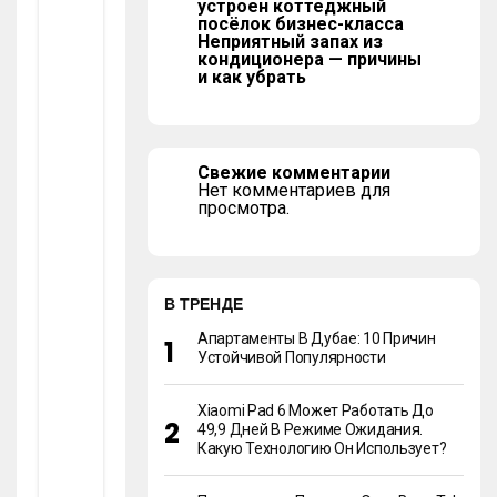
Ел
устроен коттеджный
посёлок бизнес-класса
Ий
Неприятный запах из
)
кондиционера — причины
И
и как убрать
З
Ш
А
М
Пи
Свежие комментарии
Нь
Нет комментариев для
Он
просмотра.
Ов
:
П
Ра
В ТРЕНДЕ
Кт
Ич
Апартаменты В Дубае: 10 Причин
Ес
Устойчивой Популярности
Ко
Е
Ру
Xiaomi Pad 6 Может Работать До
Ко
49,9 Дней В Режиме Ожидания.
Во
Какую Технологию Он Использует?
Дс
Тв